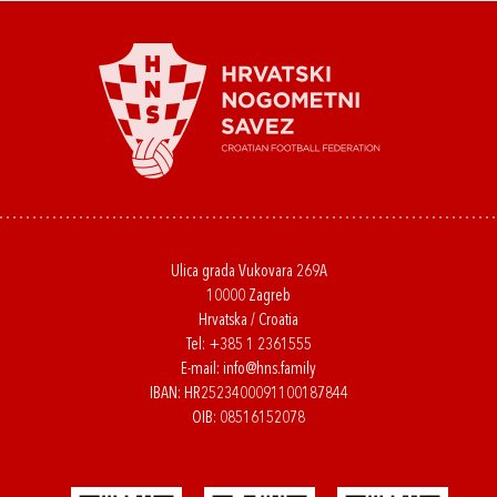
Ulica grada Vukovara 269A
10000 Zagreb
Hrvatska / Croatia
Tel:
+385 1 2361555
E-mail:
info@hns.family
IBAN: HR2523400091100187844
OIB: 08516152078