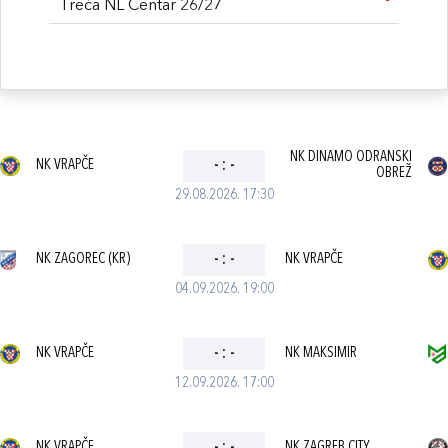
Treća NL Centar 26/27
NK DINAMO ODRANSKI
NK VRAPČE
-
:
-
OBREŽ
29.08.2026. 17:30
NK ZAGOREC (KR)
-
:
-
NK VRAPČE
04.09.2026. 19:00
NK VRAPČE
-
:
-
NK MAKSIMIR
12.09.2026. 17:00
NK VRAPČE
NK ZAGREB CITY