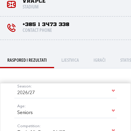
Vrapče
STADIUM
+385 1 3473 338
CONTACT PHONE
RASPORED I REZULTATI
LJESTVICA
IGRAČI
STATI
Season:
2026/27
Age:
Seniors
Competition: