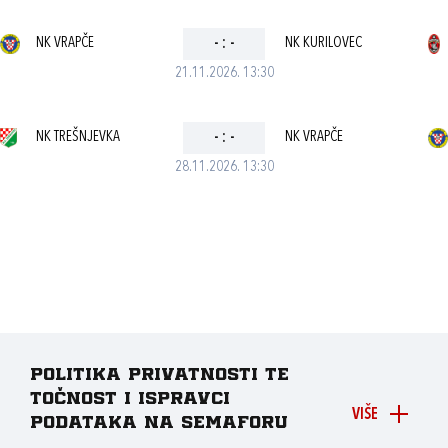
NK VRAPČE
-
:
-
NK KURILOVEC
21.11.2026. 13:30
NK TREŠNJEVKA
-
:
-
NK VRAPČE
28.11.2026. 13:30
Politika privatnosti te
točnost i ispravci
VIŠE
podataka na Semaforu