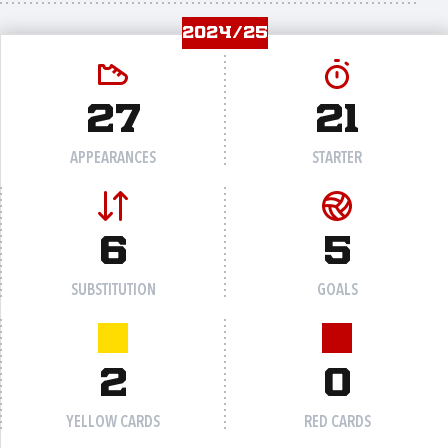
2024/25
27
21
APPEARANCES
STARTER
6
5
SUBSTITUTION
GOALS
2
0
YELLOW CARDS
RED CARDS