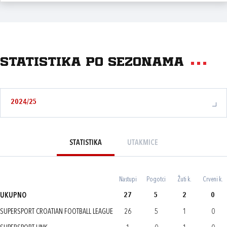
Statistika po sezonama
2024/25
STATISTIKA
UTAKMICE
Nastupi
Pogotci
Žuti k.
Crveni k.
UKUPNO
27
5
2
0
SUPERSPORT CROATIAN FOOTBALL LEAGUE
26
5
1
0