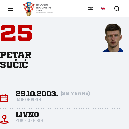
25
Petar
Sučić
25.10.2003.
(22 years)
DATE OF BIRTH
Livno
PLACE OF BIRTH