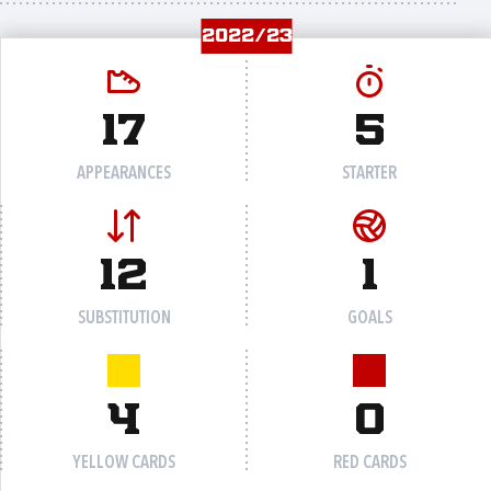
2022/23
17
5
APPEARANCES
STARTER
12
1
SUBSTITUTION
GOALS
4
0
YELLOW CARDS
RED CARDS