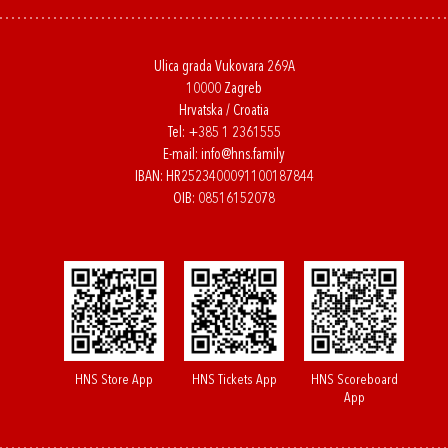
Ulica grada Vukovara 269A
10000 Zagreb
Hrvatska / Croatia
Tel:
+385 1 2361555
E-mail:
info@hns.family
IBAN: HR2523400091100187844
OIB: 08516152078
HNS Store App
HNS Tickets App
HNS Scoreboard
App