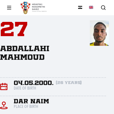
27
Abdallahi
Mahmoud
04.05.2000.
(26 years)
DATE OF BIRTH
Dar Naim
PLACE OF BIRTH