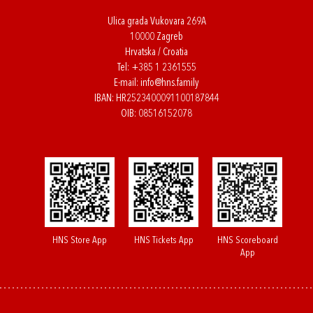
Ulica grada Vukovara 269A
10000 Zagreb
Hrvatska / Croatia
Tel:
+385 1 2361555
E-mail:
info@hns.family
IBAN: HR2523400091100187844
OIB: 08516152078
HNS Store App
HNS Tickets App
HNS Scoreboard
App