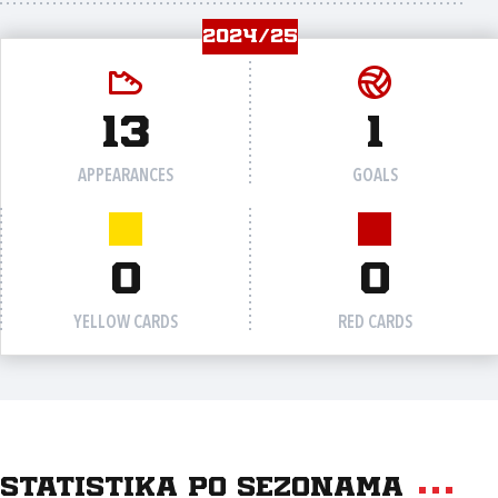
2024/25
13
1
APPEARANCES
GOALS
0
0
YELLOW CARDS
RED CARDS
Statistika po sezonama