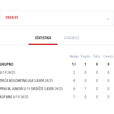
2024/25
STATISTIKA
UTAKMICE
Nastupi
Pogotci
Žuti k.
Crveni k.
UKUPNO
13
1
0
0
U-19 24/25
2
0
0
0
TREĆA NOGOMETNA LIGA SJEVER 24/25
4
0
0
0
PRVA NL JUNIORI U-19 SREDIŠTE SJEVER 24/25
6
1
0
0
KUP MNS U-19 24/25
1
0
0
0