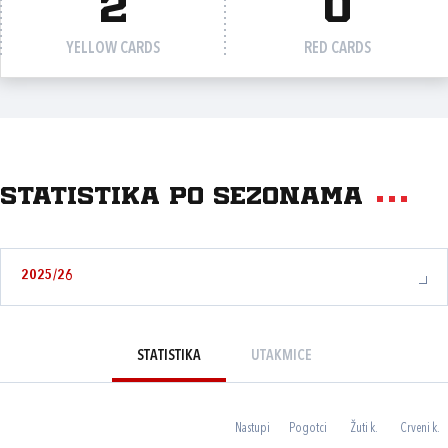
2
0
YELLOW CARDS
RED CARDS
Statistika po sezonama
2025/26
STATISTIKA
UTAKMICE
Nastupi
Pogotci
Žuti k.
Crveni k.