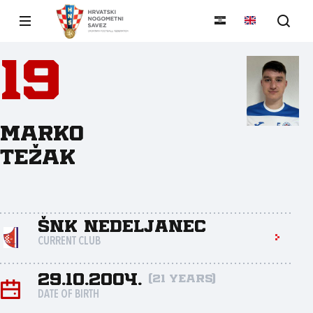
19
Marko
Težak
ŠNK Nedeljanec
CURRENT CLUB
29.10.2004.
(21 years)
DATE OF BIRTH