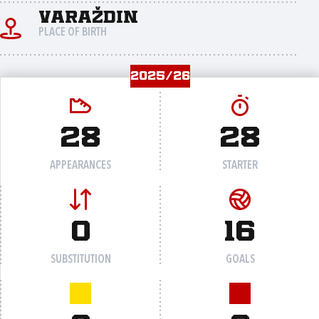
Varaždin
PLACE OF BIRTH
2025/26
28
28
APPEARANCES
STARTER
0
16
SUBSTITUTION
GOALS