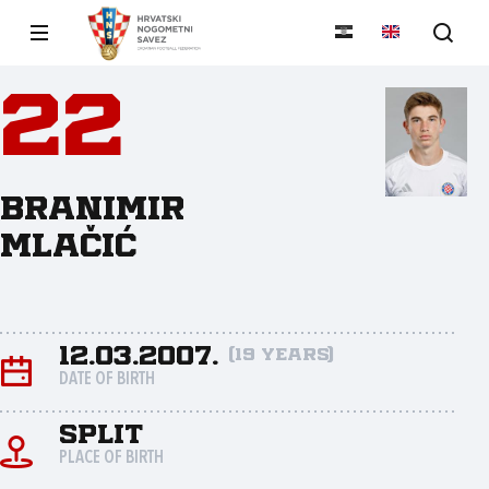
22
Branimir
Mlačić
12.03.2007.
(19 years)
DATE OF BIRTH
Split
PLACE OF BIRTH