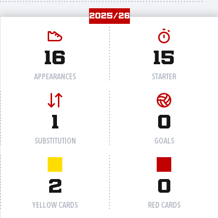
2025/26
16
15
APPEARANCES
STARTER
1
0
SUBSTITUTION
GOALS
2
0
YELLOW CARDS
RED CARDS