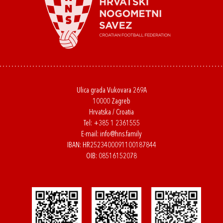
Ulica grada Vukovara 269A
10000 Zagreb
Hrvatska / Croatia
Tel:
+385 1 2361555
E-mail:
info@hns.family
IBAN: HR2523400091100187844
OIB: 08516152078