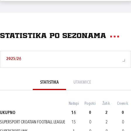
Statistika po sezonama
2025/26
STATISTIKA
UTAKMICE
Nastupi
Pogotci
Žuti k.
Crveni k.
UKUPNO
16
0
2
0
SUPERSPORT CROATIAN FOOTBALL LEAGUE
15
0
2
0