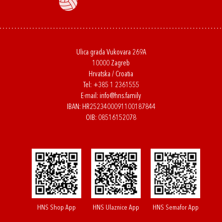
Ulica grada Vukovara 269A
10000 Zagreb
Hrvatska / Croatia
Tel:
+385 1 2361555
E-mail:
info@hns.family
IBAN: HR2523400091100187844
OIB: 08516152078
HNS Shop App
HNS Ulaznice App
HNS Semafor App