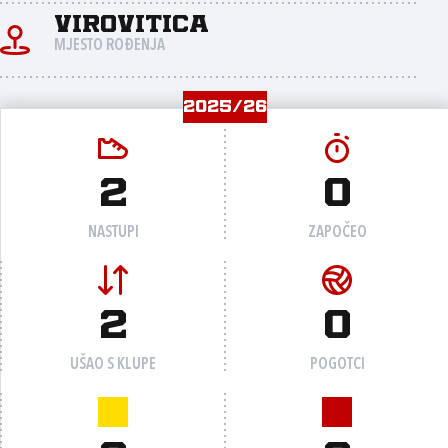
Virovitica
MJESTO ROĐENJA
2025/26
2
0
NASTUPI
ZAPOČEO
2
0
UŠAO S KLUPE
POGOTCI