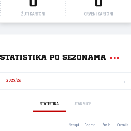
0
0
ŽUTI KARTONI
CRVENI KARTONI
Statistika po sezonama
2025/26
STATISTIKA
UTAKMICE
Nastupi
Pogotci
Žuti k.
Crveni k.