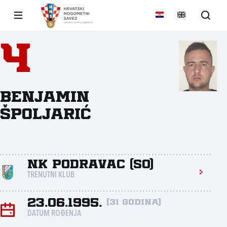
4
Benjamin
Špoljarić
NK Podravac (So)
TRENUTNI KLUB
23.06.1995.
(31 godina)
DATUM ROĐENJA