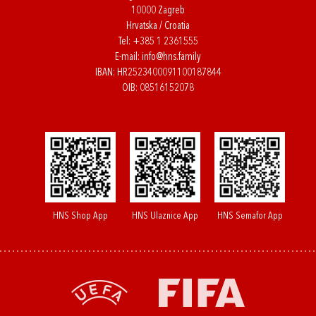
10000 Zagreb
Hrvatska / Croatia
Tel:
+385 1 2361555
E-mail:
info@hns.family
IBAN: HR2523400091100187844
OIB: 08516152078
HNS Shop App
HNS Ulaznice App
HNS Semafor App