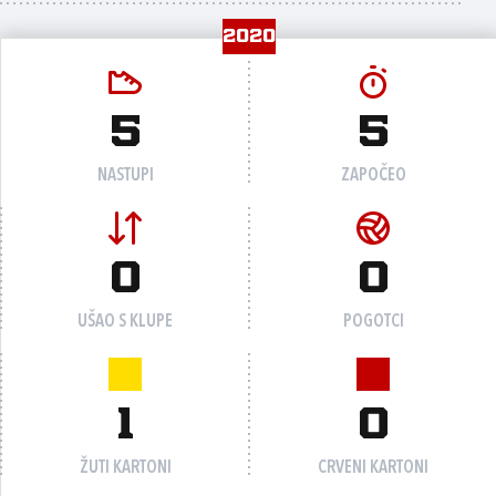
2020
5
5
NASTUPI
ZAPOČEO
0
0
UŠAO S KLUPE
POGOTCI
1
0
ŽUTI KARTONI
CRVENI KARTONI