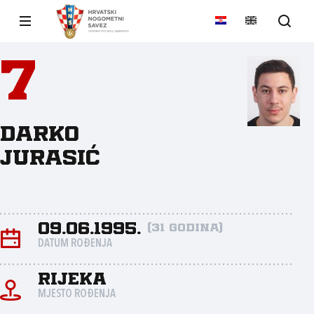
7
Darko
Jurasić
09.06.1995.
(31 godina)
DATUM ROĐENJA
Rijeka
MJESTO ROĐENJA