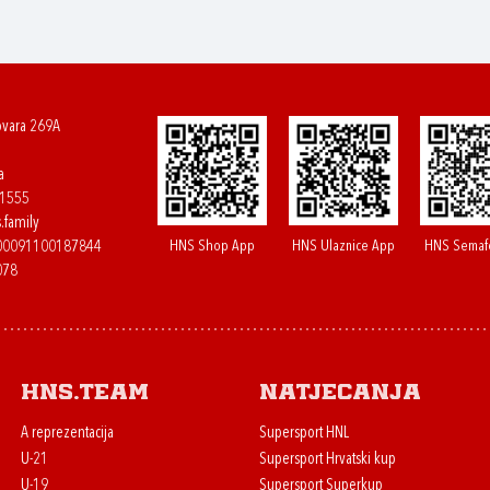
ovara 269A
a
61555
.family
HNS Shop App
HNS Ulaznice App
HNS Semaf
400091100187844
078
HNS.team
Natjecanja
A reprezentacija
Supersport HNL
U-21
Supersport Hrvatski kup
U-19
Supersport Superkup