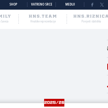
SHOP
VATRENO SRCE
MEDIJI
MILY
HNS.TEAM
HNS.RIZNIC
a Saveza
Hrvatske reprezentacije
Povijest i statistika
2025/26