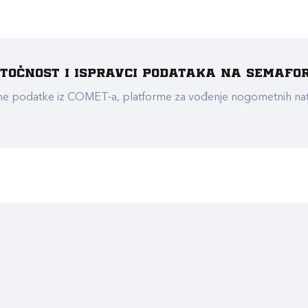
e točnost i ispravci podataka na Semafo
ualne podatke iz COMET-a, platforme za vođenje nogometnih n