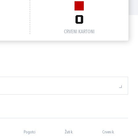
0
CRVENI KARTONI
Pogotci
Žuti k.
Crveni k.