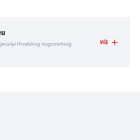
ru
VIŠE
atjecanja Hrvatskog nogometnog