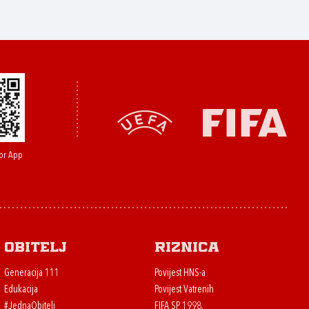
or App
Obitelj
Riznica
Generacija 111
Povijest HNS-a
Edukacija
Povijest Vatrenih
#JednaObitelj
FIFA SP 1998.