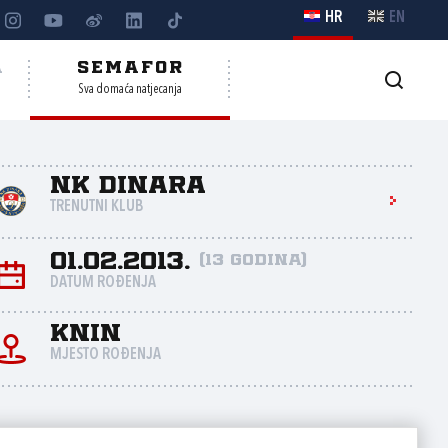
HR
EN
A
SEMAFOR
Sva domaća natjecanja
NK Dinara
TRENUTNI KLUB
01.02.2013.
(13 godina)
DATUM ROĐENJA
Knin
MJESTO ROĐENJA