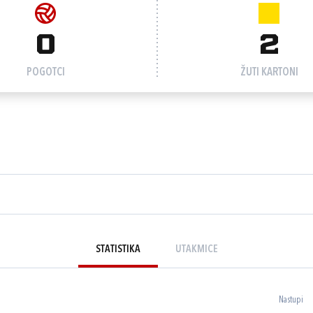
0
2
POGOTCI
ŽUTI KARTONI
STATISTIKA
UTAKMICE
Nastupi