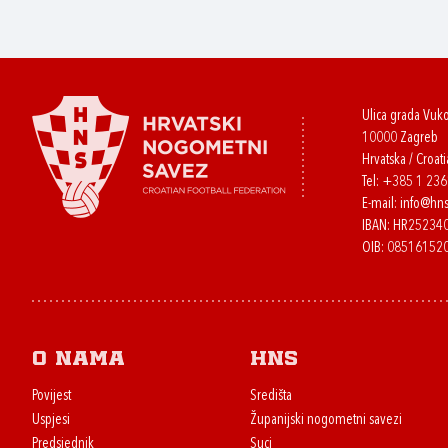
Ulica grada Vuk
10000 Zagreb
Hrvatska / Croati
Tel:
+385 1 23
E-mail:
info@hns
IBAN: HR2523
OIB: 08516152
O nama
HNS
Povijest
Središta
Uspjesi
Županijski nogometni savezi
Predsjednik
Suci