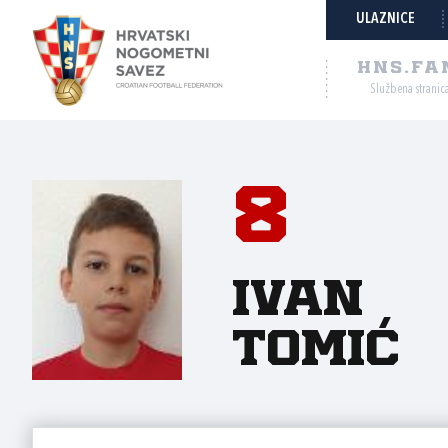
ULAZNICE
HNS.FA
Službena stranic
8
Ivan
Tomić