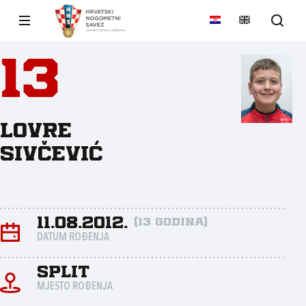
13
Lovre
Sivčević
11.08.2012.
(13 godina)
DATUM ROĐENJA
Split
MJESTO ROĐENJA