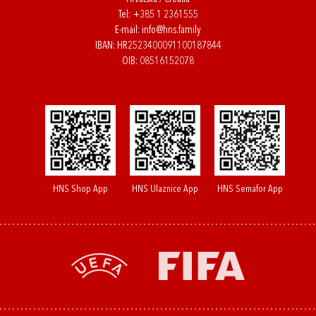
Tel:
+385 1 2361555
E-mail:
info@hns.family
IBAN: HR2523400091100187844
OIB: 08516152078
HNS Shop App
HNS Ulaznice App
HNS Semafor App