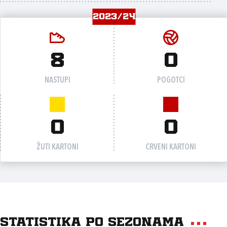
2023/24
8
0
NASTUPI
POGOTCI
0
0
ŽUTI KARTONI
CRVENI KARTONI
Statistika po sezonama