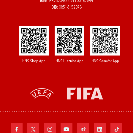
IBAN: HR2523400091100187844
OIB: 08516152078
HNS Shop App
HNS Ulaznice App
HNS Semafor App