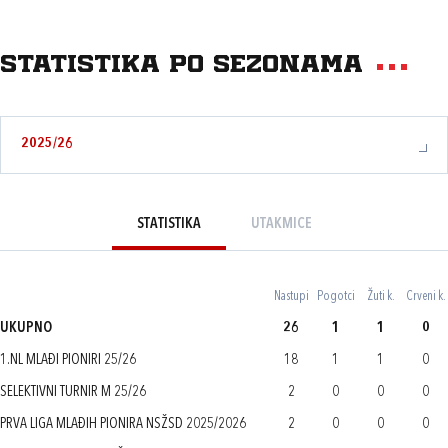
Statistika po sezonama
2025/26
STATISTIKA
UTAKMICE
Nastupi
Pogotci
Žuti k.
Crveni k.
UKUPNO
26
1
1
0
1.NL MLAĐI PIONIRI 25/26
18
1
1
0
SELEKTIVNI TURNIR M 25/26
2
0
0
0
PRVA LIGA MLAĐIH PIONIRA NSŽSD 2025/2026
2
0
0
0