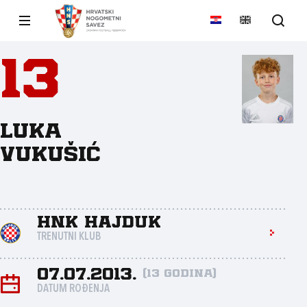
13
Luka
Vukušić
HNK Hajduk
TRENUTNI KLUB
07.07.2013.
(13 godina)
DATUM ROĐENJA