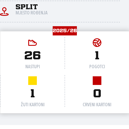
Split
MJESTO ROĐENJA
2025/26
26
1
NASTUPI
POGOTCI
1
0
ŽUTI KARTONI
CRVENI KARTONI