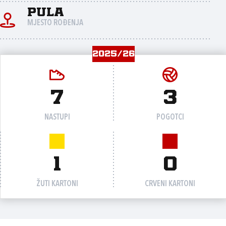
Pula
MJESTO ROĐENJA
2025/26
7
3
NASTUPI
POGOTCI
1
0
ŽUTI KARTONI
CRVENI KARTONI