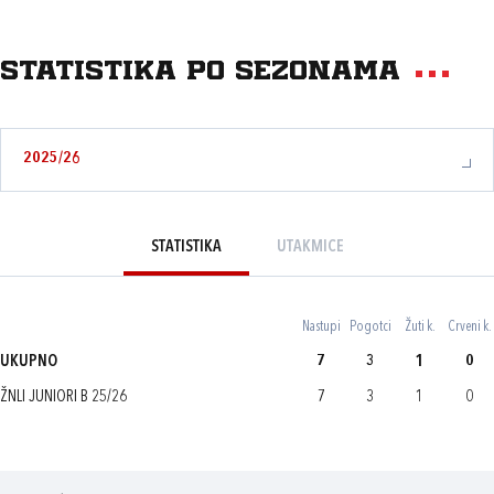
Statistika po sezonama
2025/26
STATISTIKA
UTAKMICE
Nastupi
Pogotci
Žuti k.
Crveni k.
UKUPNO
7
3
1
0
ŽNLI JUNIORI B 25/26
7
3
1
0