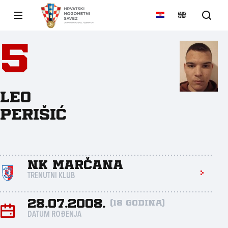
5
Leo
Perišić
NK Marčana
TRENUTNI KLUB
28.07.2008.
(18 godina)
DATUM ROĐENJA