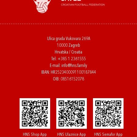
Ulica grada Vukovara 269A
10000 Zagreb
Hrvatska / Croatia
Tel:
+385 1 2361555
E-mail:
info@hns.family
IBAN: HR2523400091100187844
OIB: 08516152078
HNS Shop App
HNS Ulaznice App
HNS Semafor App