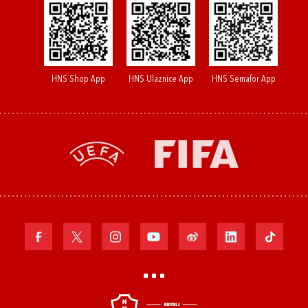
HNS Shop App
HNS Ulaznice App
HNS Semafor App