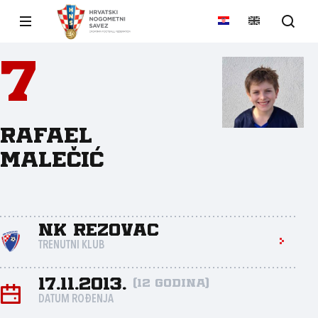
7
Rafael
Malečić
NK Rezovac
TRENUTNI KLUB
17.11.2013.
(12 godina)
DATUM ROĐENJA