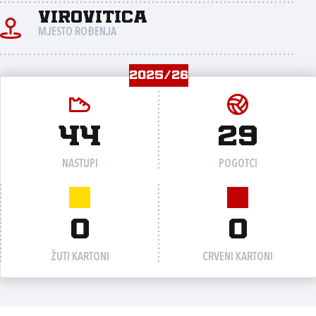
Virovitica
MJESTO ROĐENJA
2025/26
44
29
NASTUPI
POGOTCI
0
0
ŽUTI KARTONI
CRVENI KARTONI