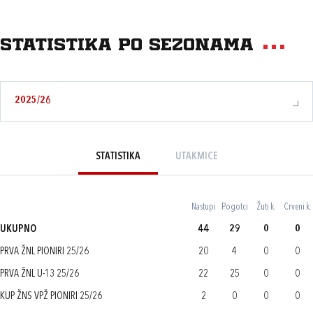
Statistika po sezonama
2025/26
STATISTIKA
UTAKMICE
Nastupi
Pogotci
Žuti k.
Crveni k.
UKUPNO
44
29
0
0
PRVA ŽNL PIONIRI 25/26
20
4
0
0
PRVA ŽNL U-13 25/26
22
25
0
0
KUP ŽNS VPŽ PIONIRI 25/26
2
0
0
0