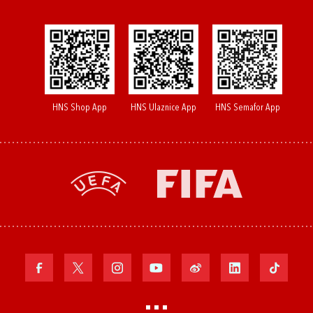
HNS Shop App
HNS Ulaznice App
HNS Semafor App