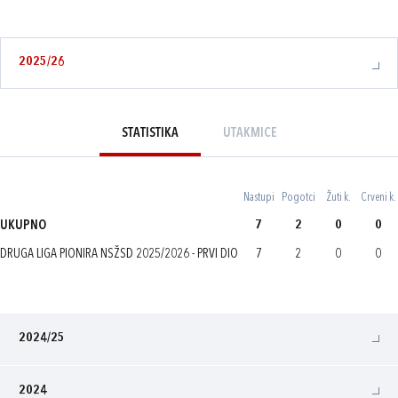
2025/26
STATISTIKA
UTAKMICE
Nastupi
Pogotci
Žuti k.
Crveni k.
UKUPNO
7
2
0
0
DRUGA LIGA PIONIRA NSŽSD 2025/2026 - PRVI DIO
7
2
0
0
2024/25
2024