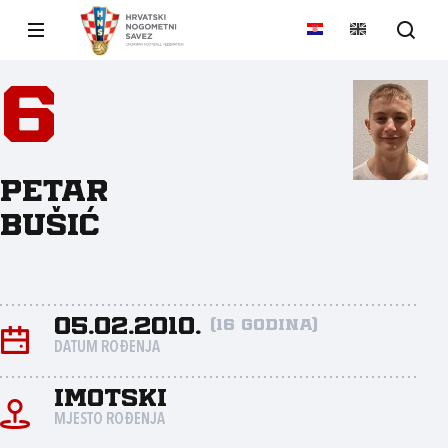
6
Petar
Bušić
05.02.2010.
(16 godina)
DATUM ROĐENJA
Imotski
MJESTO ROĐENJA