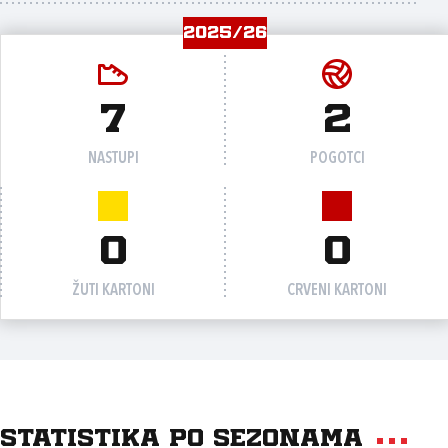
2025/26
7
2
NASTUPI
POGOTCI
0
0
ŽUTI KARTONI
CRVENI KARTONI
Statistika po sezonama