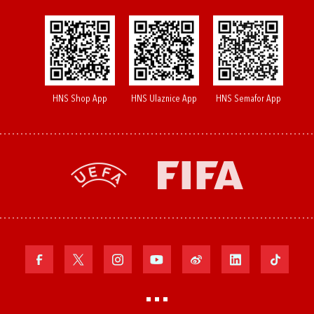
HNS Shop App
HNS Ulaznice App
HNS Semafor App