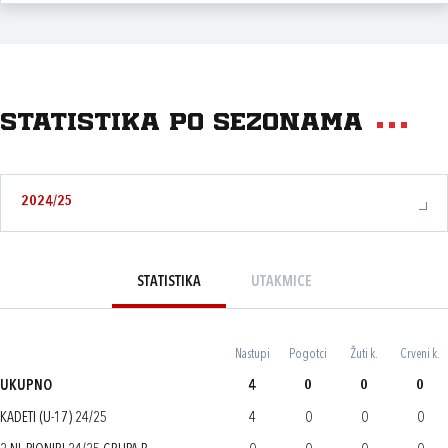
Statistika po sezonama
2024/25
STATISTIKA
UTAKMICE
Nastupi
Pogotci
Žuti k.
Crveni k.
UKUPNO
4
0
0
0
KADETI (U-17) 24/25
4
0
0
0