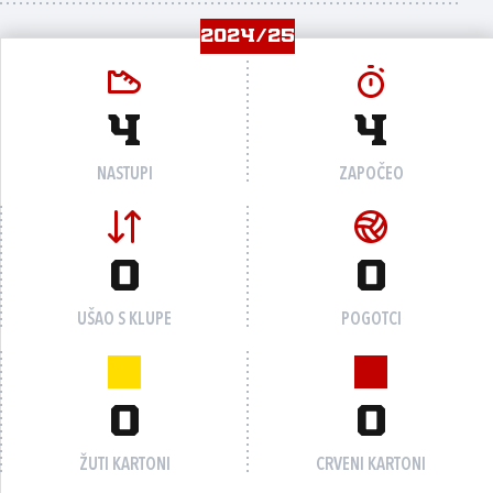
2024/25
4
4
NASTUPI
ZAPOČEO
0
0
UŠAO S KLUPE
POGOTCI
0
0
ŽUTI KARTONI
CRVENI KARTONI