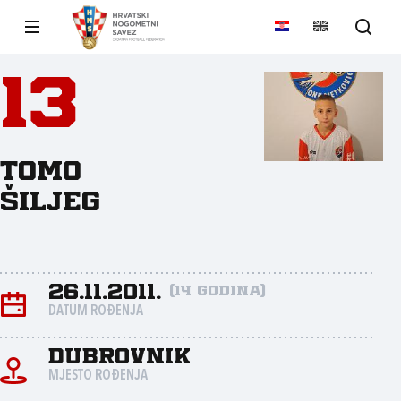
13
Tomo
Šiljeg
26.11.2011.
(14 godina)
DATUM ROĐENJA
Dubrovnik
MJESTO ROĐENJA