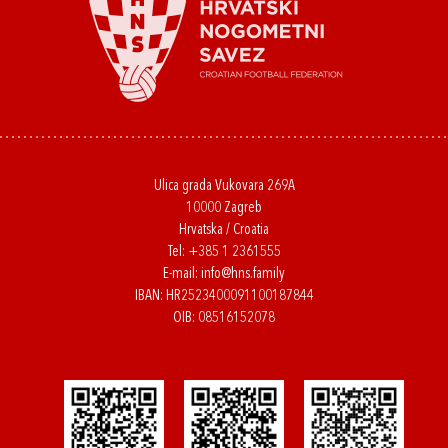
Ulica grada Vukovara 269A
10000 Zagreb
Hrvatska / Croatia
Tel:
+385 1 2361555
E-mail:
info@hns.family
IBAN: HR2523400091100187844
OIB: 08516152078