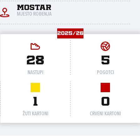
Mostar
MJESTO ROĐENJA
2025/26
28
5
NASTUPI
POGOTCI
1
0
ŽUTI KARTONI
CRVENI KARTONI