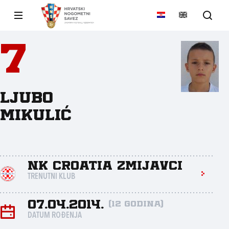
7
Ljubo
Mikulić
NK Croatia Zmijavci
TRENUTNI KLUB
07.04.2014.
(12 godina)
DATUM ROĐENJA