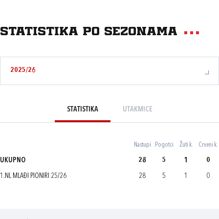
Statistika po sezonama
2025/26
STATISTIKA
UTAKMICE
Nastupi
Pogotci
Žuti k.
Crveni k.
UKUPNO
28
5
1
0
1.NL MLAĐI PIONIRI 25/26
28
5
1
0