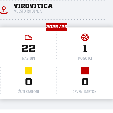
Virovitica
MJESTO ROĐENJA
2025/26
22
1
NASTUPI
POGOTCI
0
0
ŽUTI KARTONI
CRVENI KARTONI