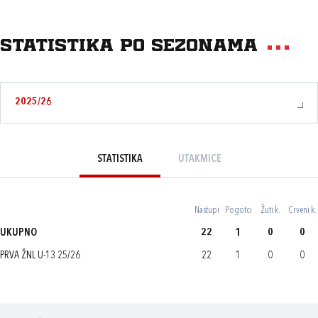
Statistika po sezonama
2025/26
STATISTIKA
UTAKMICE
Nastupi
Pogotci
Žuti k.
Crveni k.
UKUPNO
22
1
0
0
PRVA ŽNL U-13 25/26
22
1
0
0