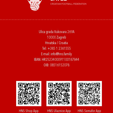
Ulica grada Vukovara 269A
10000 Zagreb
Hrvatska / Croatia
Tel:
+385 1 2361555
E-mail:
info@hns.family
IBAN: HR2523400091100187844
OIB: 08516152078
HNS Shop App
HNS Ulaznice App
HNS Semafor App