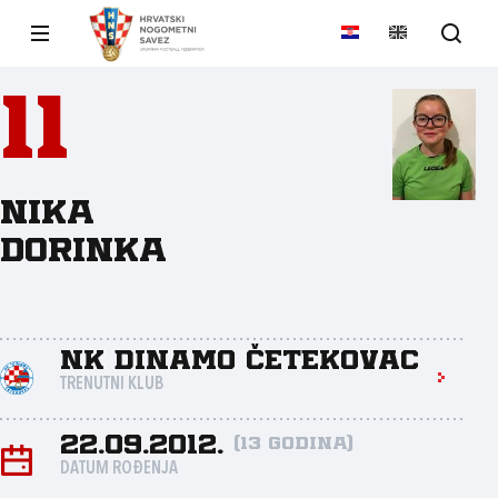
11
Nika
Dorinka
NK Dinamo Četekovac
TRENUTNI KLUB
22.09.2012.
(13 godina)
DATUM ROĐENJA