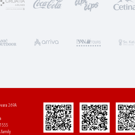
ovara 269A
a
61555
.family