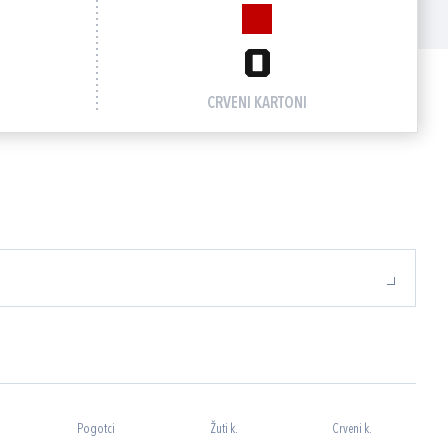
0
CRVENI KARTONI
Pogotci
Žuti k.
Crveni k.