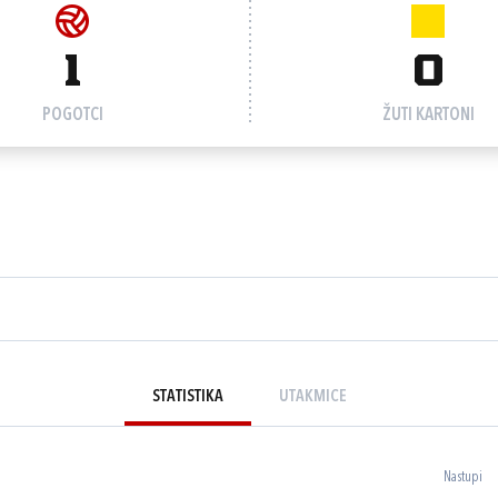
1
0
POGOTCI
ŽUTI KARTONI
STATISTIKA
UTAKMICE
Nastupi