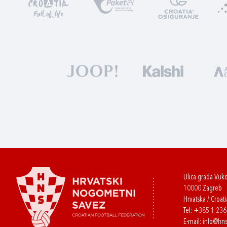
Ulica grada Vuk
10000 Zagreb
Hrvatska / Croati
Tel:
+385 1 23
E-mail:
info@hns