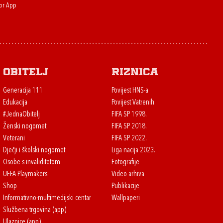
or App
Obitelj
Riznica
Generacija 111
Povijest HNS-a
Edukacija
Povijest Vatrenih
#JednaObitelj
FIFA SP 1998.
Ženski nogomet
FIFA SP 2018.
Veterani
FIFA SP 2022.
Dječji i školski nogomet
Liga nacija 2023.
Osobe s invaliditetom
Fotografije
UEFA Playmakers
Video arhiva
Shop
Publikacije
Informativno-multimedijski centar
Wallpaperi
Službena trgovina (app)
Ulaznice (app)