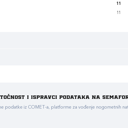
11
11
e točnost i ispravci podataka na Semafo
ualne podatke iz COMET-a, platforme za vođenje nogometnih n