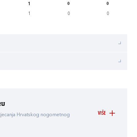
1
0
0
1
0
0
ru
VIŠE
atjecanja Hrvatskog nogometnog