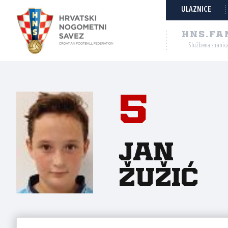
ULAZNICE
HNS.FA
Službena stranic
5
Jan
Žužić