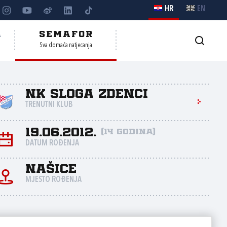
HR
EN
A
SEMAFOR
Sva domaća natjecanja
NK Sloga Zdenci
TRENUTNI KLUB
19.06.2012.
(14 godina)
DATUM ROĐENJA
Našice
MJESTO ROĐENJA