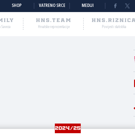
SHOP
VATRENO SRCE
MEDIJI
MILY
HNS.TEAM
HNS.RIZNIC
a Saveza
Hrvatske reprezentacije
Povijest i statistika
2024/25