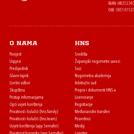
IBAN: HR2523
OIB: 08516152
O nama
HNS
Povijest
Središta
Uspjesi
Županijski nogometni savezi
Predsjednik
Suci
Glavni tajnik
Nogometna akademija
Izvršni odbor
Arbitražni sud
Skupština
Propisi i dokumenti HNS-a
Pristup informacijama
Licenciranje
Opći uvjeti korištenja
Registracije
Privatnost i kolačići (hns.family)
Međunarodni transferi
Privatnost i kolačići (hns.team)
Posrednici
Uvjeti korištenja (app Semafor)
Mediji
Privatnost korisnika (app Semafor)
Logotipi