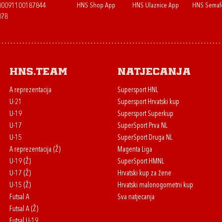
HNS Shop App
HNS Ulaznice App
HNS Semaf
400091100187844
078
HNS.team
Natjecanja
A reprezentacija
Supersport HNL
U-21
Supersport Hrvatski kup
U-19
Supersport Superkup
U-17
SuperSport Prva NL
U-15
SuperSport Druga NL
A reprezentacija (Ž)
Magenta Liga
U-19 (Ž)
SuperSport HMNL
U-17 (Ž)
Hrvatski kup za žene
U-15 (Ž)
Hrvatski malonogometni kup
Futsal A
Sva natjecanja
Futsal A (Ž)
Futsal U-19