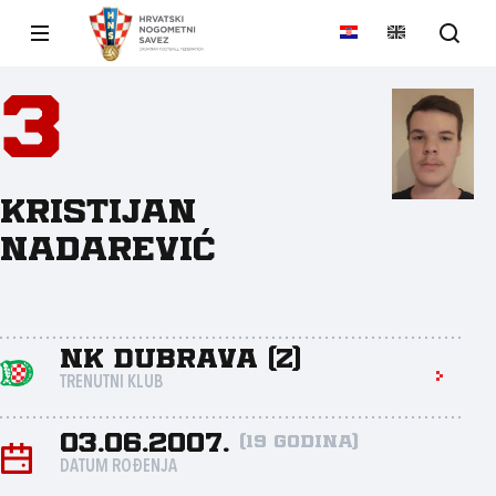
3
Kristijan
Nadarević
NK Dubrava (Z)
TRENUTNI KLUB
03.06.2007.
(19 godina)
DATUM ROĐENJA