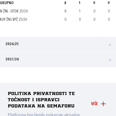
UKUPNO
8
1
0
0
III ŽNL - ISTOK 25/26
8
1
0
0
KUP ŽNS BPŽ 25/26
0
0
0
0
2024/25
2023/24
Politika privatnosti te
točnost i ispravci
VIŠE
podataka na Semaforu
Platforma hns.family prikazuje aktualne