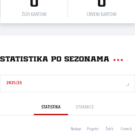
0
0
ŽUTI KARTONI
CRVENI KARTONI
Statistika po sezonama
2025/26
STATISTIKA
UTAKMICE
Nastupi
Pogotci
Žuti k.
Crveni k.