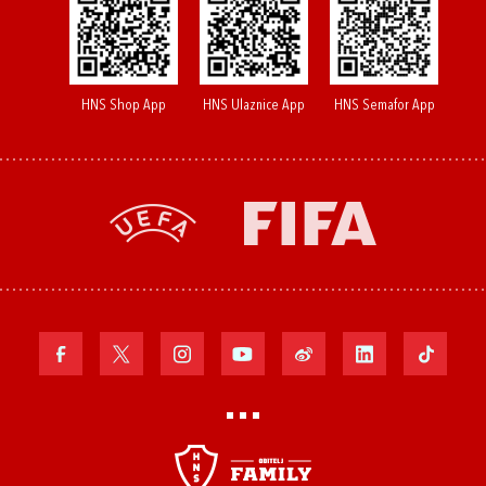
HNS Shop App
HNS Ulaznice App
HNS Semafor App