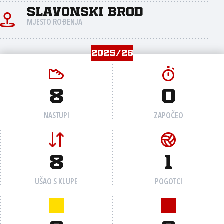
Slavonski Brod
MJESTO ROĐENJA
2025/26
8
0
NASTUPI
ZAPOČEO
8
1
UŠAO S KLUPE
POGOTCI