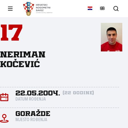
17
Neriman
Kočević
22.05.2004.
(22 godine)
DATUM ROĐENJA
Goražde
MJESTO ROĐENJA