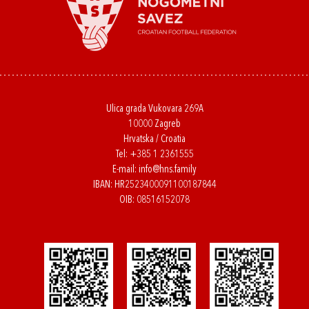
Ulica grada Vukovara 269A
10000 Zagreb
Hrvatska / Croatia
Tel:
+385 1 2361555
E-mail:
info@hns.family
IBAN: HR2523400091100187844
OIB: 08516152078