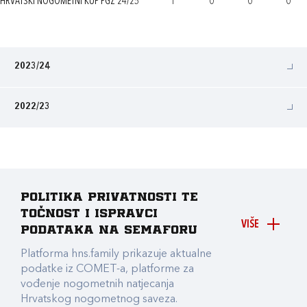
HRVATSKI NOGOMETNI KUP PGŽ 24/25
1
0
0
0
2023/24
2022/23
Politika privatnosti te
točnost i ispravci
VIŠE
podataka na Semaforu
Platforma hns.family prikazuje aktualne
podatke iz COMET-a, platforme za
vođenje nogometnih natjecanja
Hrvatskog nogometnog saveza.