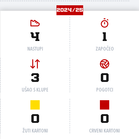
2024/25
4
1
NASTUPI
ZAPOČEO
3
0
UŠAO S KLUPE
POGOTCI
0
0
ŽUTI KARTONI
CRVENI KARTONI