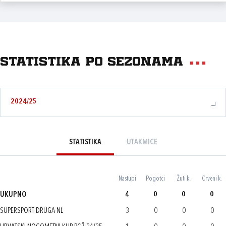
Statistika po sezonama
2024/25
STATISTIKA
UTAKMICE
Nastupi
Pogotci
Žuti k.
Crveni k.
UKUPNO
4
0
0
0
SUPERSPORT DRUGA NL
3
0
0
0