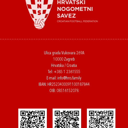
Ulica grada Vukovara 269A
10000 Zagreb
Hrvatska / Croatia
Tel:
+385 1 2361555
E-mail:
info@hns.family
IBAN: HR2523400091100187844
OIB: 08516152078