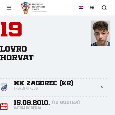
19
Lovro
Horvat
NK Zagorec (Kr)
TRENUTNI KLUB
15.06.2010.
(16 godina)
DATUM ROĐENJA