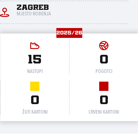
Zagreb
MJESTO ROĐENJA
2025/26
15
0
NASTUPI
POGOTCI
0
0
ŽUTI KARTONI
CRVENI KARTONI