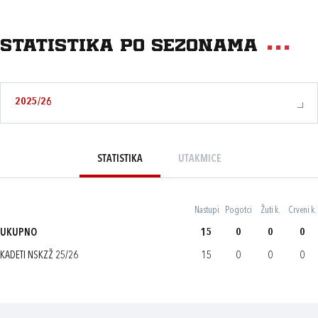
Statistika po sezonama
2025/26
STATISTIKA
UTAKMICE
Nastupi
Pogotci
Žuti k.
Crveni k.
UKUPNO
15
0
0
0
KADETI NSKZŽ 25/26
15
0
0
0