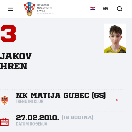
3
Jakov
Hren
NK Matija Gubec (GS)
TRENUTNI KLUB
27.02.2010.
(16 godina)
DATUM ROĐENJA