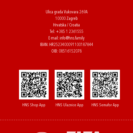
Ulica grada Vukovara 269A
10000 Zagreb
Hrvatska / Croatia
Tel:
+385 1 2361555
E-mail:
info@hns.family
IBAN: HR2523400091100187844
OIB: 08516152078
HNS Shop App
HNS Ulaznice App
HNS Semafor App