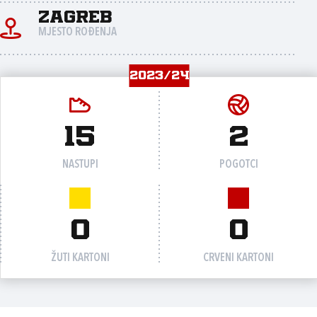
Zagreb
MJESTO ROĐENJA
2023/24
15
2
NASTUPI
POGOTCI
0
0
ŽUTI KARTONI
CRVENI KARTONI