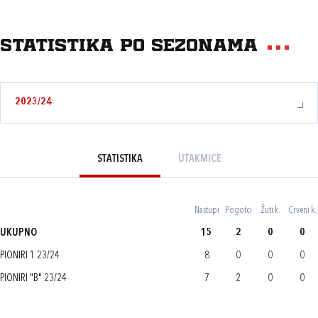
Statistika po sezonama
2023/24
STATISTIKA
UTAKMICE
Nastupi
Pogotci
Žuti k.
Crveni k.
UKUPNO
15
2
0
0
PIONIRI 1 23/24
8
0
0
0
PIONIRI "B" 23/24
7
2
0
0