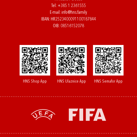
Tel:
+385 1 2361555
E-mail:
info@hns.family
IBAN: HR2523400091100187844
OIB: 08516152078
HNS Shop App
HNS Ulaznice App
HNS Semafor App