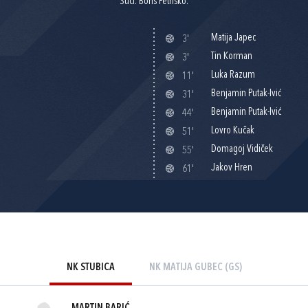
Suci: Boris Petriško.
Matija Japec
3'
Tin Korman
3'
Luka Razum
11'
Benjamin Putak-Ivić
31'
Benjamin Putak-Ivić
44'
Lovro Kučak
51'
Domagoj Vidiček
55'
Jakov Hren
61'
NK STUBICA
NK MATIJA GUBEC (GS)