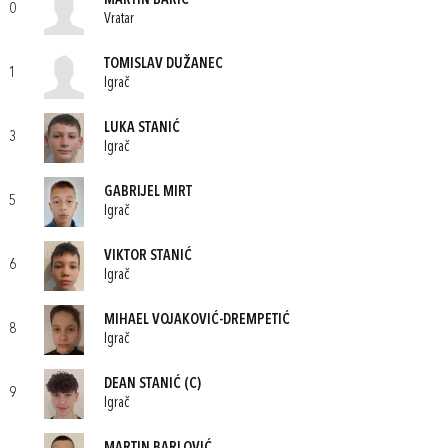
MARTIN BARIĆ
0
Vratar
TOMISLAV DUŽANEC
1
Igrač
LUKA STANIĆ
3
Igrač
GABRIJEL MIRT
5
Igrač
VIKTOR STANIĆ
6
Igrač
MIHAEL VOJAKOVIĆ-DREMPETIĆ
8
Igrač
DEAN STANIĆ
(C)
9
Igrač