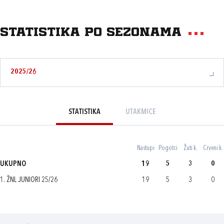
Statistika po sezonama
2025/26
STATISTIKA
UTAKMICE
Nastupi
Pogotci
Žuti k.
Crveni k.
UKUPNO
19
5
3
0
1. ŽNL JUNIORI 25/26
19
5
3
0