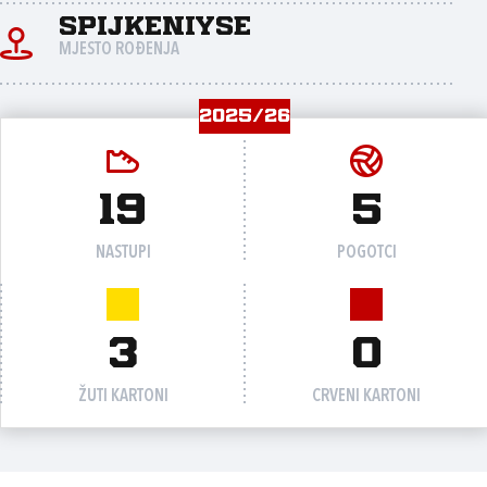
Spijkeniyse
MJESTO ROĐENJA
2025/26
19
5
NASTUPI
POGOTCI
3
0
ŽUTI KARTONI
CRVENI KARTONI