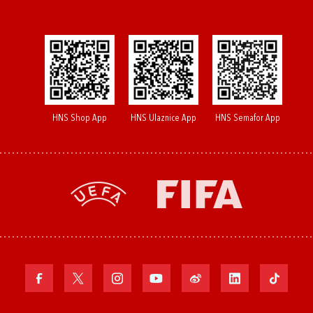
HNS Shop App
HNS Ulaznice App
HNS Semafor App