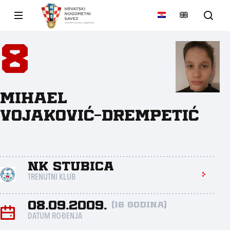
8
Mihael
Vojaković-Drempetić
NK Stubica
TRENUTNI KLUB
08.09.2009.
(16 godina)
DATUM ROĐENJA