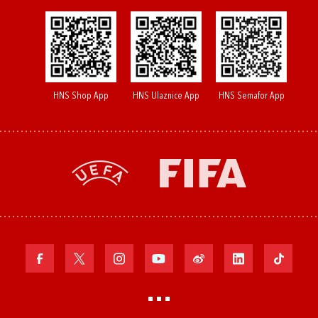
HNS Shop App
HNS Ulaznice App
HNS Semafor App