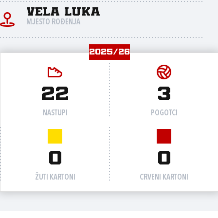
Vela Luka
MJESTO ROĐENJA
2025/26
22
3
NASTUPI
POGOTCI
0
0
ŽUTI KARTONI
CRVENI KARTONI