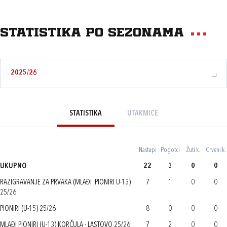
Statistika po sezonama
2025/26
STATISTIKA
UTAKMICE
Nastupi
Pogotci
Žuti k.
Crveni k.
UKUPNO
22
3
0
0
RAZIGRAVANJE ZA PRVAKA (MLAĐI .PIONIRI U-13)
7
1
0
0
25/26
PIONIRI (U-15) 25/26
8
0
0
0
MLAĐI PIONIRI (U-13) KORČULA - LASTOVO 25/26
7
2
0
0