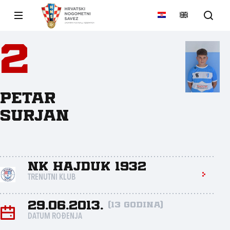
2
Petar
Surjan
NK Hajduk 1932
TRENUTNI KLUB
29.06.2013.
(13 godina)
DATUM ROĐENJA