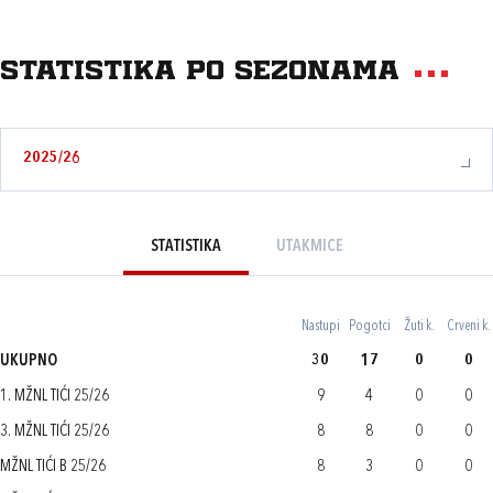
Statistika po sezonama
2025/26
STATISTIKA
UTAKMICE
Nastupi
Pogotci
Žuti k.
Crveni k.
UKUPNO
30
17
0
0
1. MŽNL TIĆI 25/26
9
4
0
0
3. MŽNL TIĆI 25/26
8
8
0
0
MŽNL TIĆI B 25/26
8
3
0
0