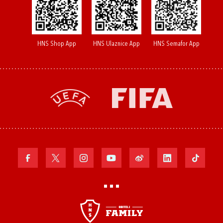
HNS Shop App
HNS Ulaznice App
HNS Semafor App