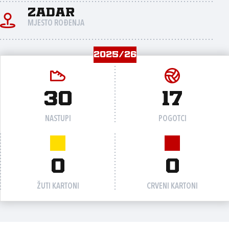
Zadar
MJESTO ROĐENJA
2025/26
30
17
NASTUPI
POGOTCI
0
0
ŽUTI KARTONI
CRVENI KARTONI