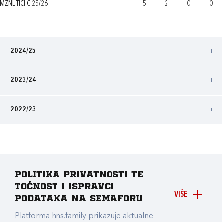
MŽNL TIĆI C 25/26
5
2
0
0
2024/25
2023/24
2022/23
Politika privatnosti te
točnost i ispravci
VIŠE
podataka na Semaforu
Platforma hns.family prikazuje aktualne