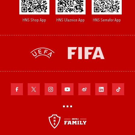
HNS Shop App
HNS Ulaznice App
HNS Semafor App