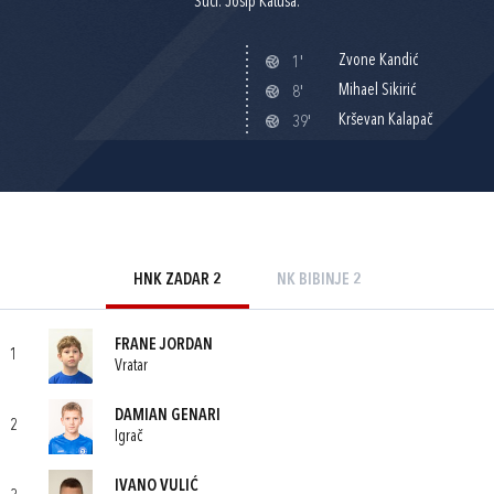
Suci: Josip Katuša.
Zvone Kandić
1'
Mihael Sikirić
8'
Krševan Kalapač
39'
HNK ZADAR 2
NK BIBINJE 2
FRANE JORDAN
1
Vratar
DAMIAN GENARI
2
Igrač
IVANO VULIĆ