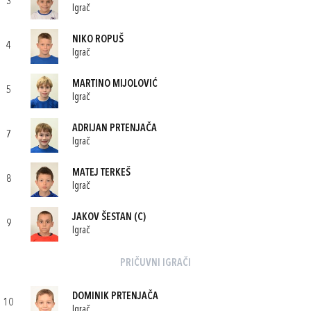
3
Igrač
NIKO ROPUŠ
4
Igrač
MARTINO MIJOLOVIĆ
5
Igrač
ADRIJAN PRTENJAČA
7
Igrač
MATEJ TERKEŠ
8
Igrač
JAKOV ŠESTAN
(C)
9
Igrač
PRIČUVNI IGRAČI
DOMINIK PRTENJAČA
10
Igrač