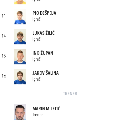
PIO DEŠPOJA
11
Igrač
LUKAS ŽILIĆ
14
Igrač
INO ŽUPAN
15
Igrač
JAKOV ŠALINA
16
Igrač
TRENER
MARIN MILETIĆ
Trener