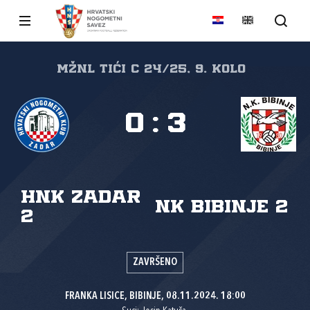
MŽNL TIĆI C 24/25, 9. kolo
0
:
3
HNK Zadar
NK Bibinje 2
2
ZAVRŠENO
FRANKA LISICE, BIBINJE, 08.11.2024. 18:00