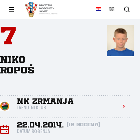
7
Niko
Ropuš
NK Zrmanja
TRENUTNI KLUB
22.04.2014.
(12 godina)
DATUM ROĐENJA