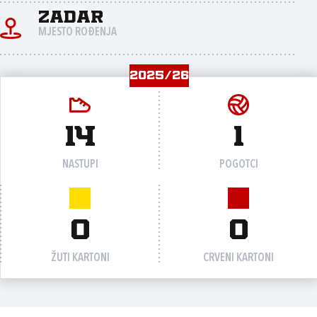
Zadar
MJESTO ROĐENJA
2025/26
14
1
NASTUPI
POGOTCI
0
0
ŽUTI KARTONI
CRVENI KARTONI