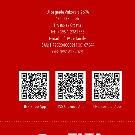
Ulica grada Vukovara 269A
10000 Zagreb
Hrvatska / Croatia
Tel:
+385 1 2361555
E-mail:
info@hns.family
IBAN: HR2523400091100187844
OIB: 08516152078
HNS Shop App
HNS Ulaznice App
HNS Semafor App