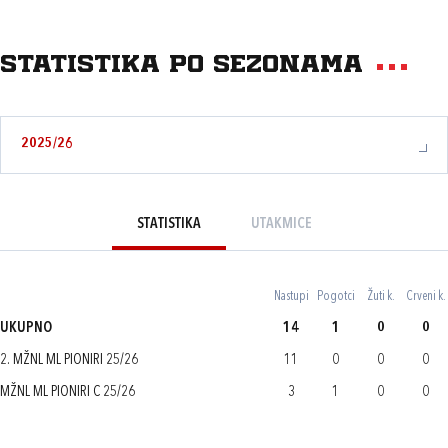
Statistika po sezonama
2025/26
STATISTIKA
UTAKMICE
Nastupi
Pogotci
Žuti k.
Crveni k.
UKUPNO
14
1
0
0
2. MŽNL ML PIONIRI 25/26
11
0
0
0
MŽNL ML PIONIRI C 25/26
3
1
0
0