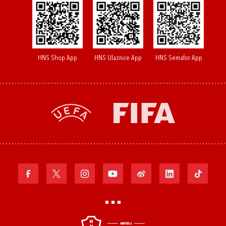
HNS Shop App
HNS Ulaznice App
HNS Semafor App