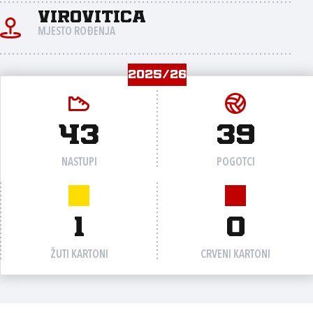
Virovitica
MJESTO ROĐENJA
2025/26
43
39
NASTUPI
POGOTCI
1
0
ŽUTI KARTONI
CRVENI KARTONI