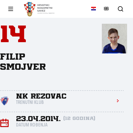
14
Filip
Smojver
NK Rezovac
TRENUTNI KLUB
23.04.2014.
(12 godina)
DATUM ROĐENJA