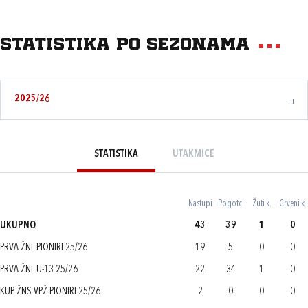
Statistika po sezonama
2025/26
STATISTIKA
UTAKMICE
Nastupi
Pogotci
Žuti k.
Crveni k.
UKUPNO
43
39
1
0
PRVA ŽNL PIONIRI 25/26
19
5
0
0
PRVA ŽNL U-13 25/26
22
34
1
0
KUP ŽNS VPŽ PIONIRI 25/26
2
0
0
0