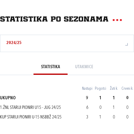
Statistika po sezonama
2024/25
STATISTIKA
UTAKMICE
Nastupi
Pogotci
Žuti k.
Crveni k.
UKUPNO
9
1
1
0
1.ŽNL STARIJI PIONIRI U15 - JUG 24/25
6
0
1
0
KUP STARIJI PIONIRI U-15 NSBBŽ 24/25
3
1
0
0