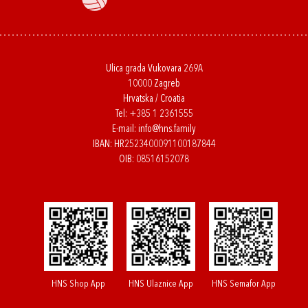
Ulica grada Vukovara 269A
10000 Zagreb
Hrvatska / Croatia
Tel:
+385 1 2361555
E-mail:
info@hns.family
IBAN: HR2523400091100187844
OIB: 08516152078
HNS Shop App
HNS Ulaznice App
HNS Semafor App