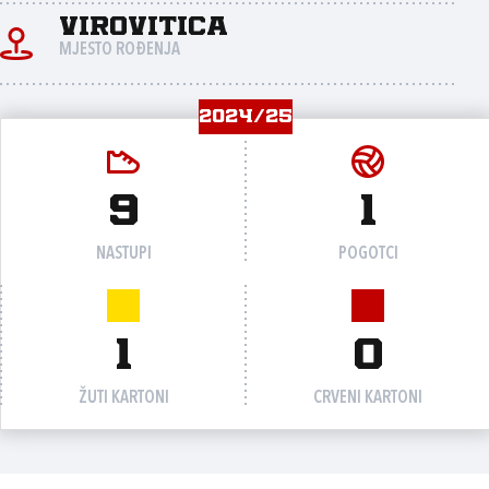
Virovitica
MJESTO ROĐENJA
2024/25
9
1
NASTUPI
POGOTCI
1
0
ŽUTI KARTONI
CRVENI KARTONI