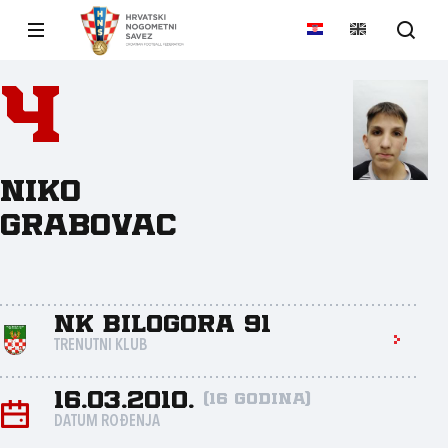
4
Niko
Grabovac
NK Bilogora 91
TRENUTNI KLUB
16.03.2010.
(16 godina)
DATUM ROĐENJA