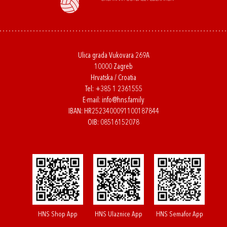
Ulica grada Vukovara 269A
10000 Zagreb
Hrvatska / Croatia
Tel:
+385 1 2361555
E-mail:
info@hns.family
IBAN: HR2523400091100187844
OIB: 08516152078
HNS Shop App
HNS Ulaznice App
HNS Semafor App