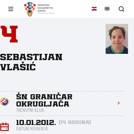
4
Sebastijan
Vlašić
ŠN Graničar
Okrugljača
TRENUTNI KLUB
10.01.2012.
(14 godina)
DATUM ROĐENJA