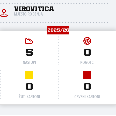
Virovitica
MJESTO ROĐENJA
2025/26
5
0
NASTUPI
POGOTCI
0
0
ŽUTI KARTONI
CRVENI KARTONI