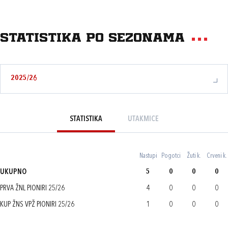
Statistika po sezonama
2025/26
STATISTIKA
UTAKMICE
Nastupi
Pogotci
Žuti k.
Crveni k.
UKUPNO
5
0
0
0
PRVA ŽNL PIONIRI 25/26
4
0
0
0
KUP ŽNS VPŽ PIONIRI 25/26
1
0
0
0