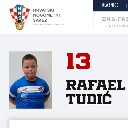
ULAZNICE
HNS.FA
Službena stranic
13
Rafael
Tudić