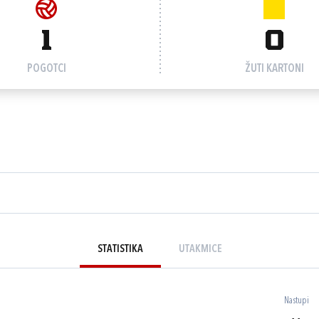
1
0
POGOTCI
ŽUTI KARTONI
STATISTIKA
UTAKMICE
Nastupi