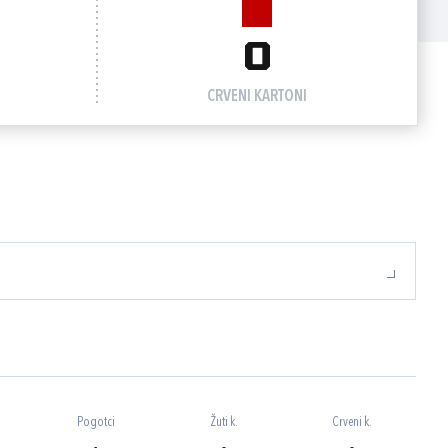
0
CRVENI KARTONI
Pogotci
Žuti k.
Crveni k.