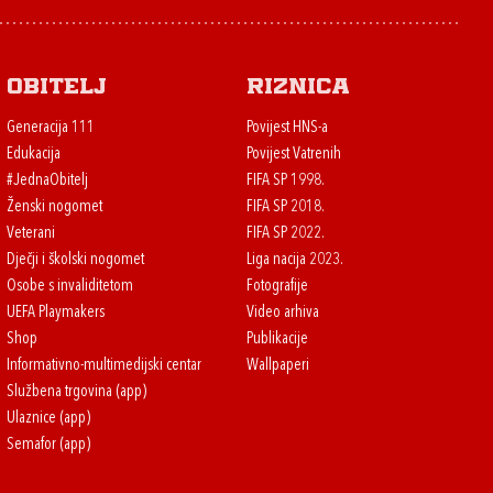
Obitelj
Riznica
Generacija 111
Povijest HNS-a
Edukacija
Povijest Vatrenih
#JednaObitelj
FIFA SP 1998.
Ženski nogomet
FIFA SP 2018.
Veterani
FIFA SP 2022.
Dječji i školski nogomet
Liga nacija 2023.
Osobe s invaliditetom
Fotografije
UEFA Playmakers
Video arhiva
Shop
Publikacije
Informativno-multimedijski centar
Wallpaperi
Službena trgovina (app)
Ulaznice (app)
Semafor (app)