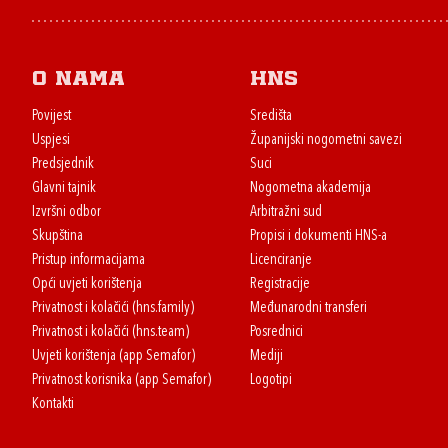
O nama
HNS
Povijest
Središta
Uspjesi
Županijski nogometni savezi
Predsjednik
Suci
Glavni tajnik
Nogometna akademija
Izvršni odbor
Arbitražni sud
Skupština
Propisi i dokumenti HNS-a
Pristup informacijama
Licenciranje
Opći uvjeti korištenja
Registracije
Privatnost i kolačići (hns.family)
Međunarodni transferi
Privatnost i kolačići (hns.team)
Posrednici
Uvjeti korištenja (app Semafor)
Mediji
Privatnost korisnika (app Semafor)
Logotipi
Kontakti