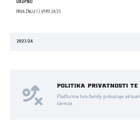
UKUPNO
PRVA ŽNL-U-13 VT-PIT 24/25
2023/24
Politika privatnosti t
Platforma hns.family prikazuje akt
saveza.