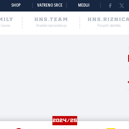
SHOP
VATRENO SRCE
MEDIJI
MILY
HNS.TEAM
HNS.RIZNIC
a Saveza
Hrvatske reprezentacije
Povijest i statistika
2024/25