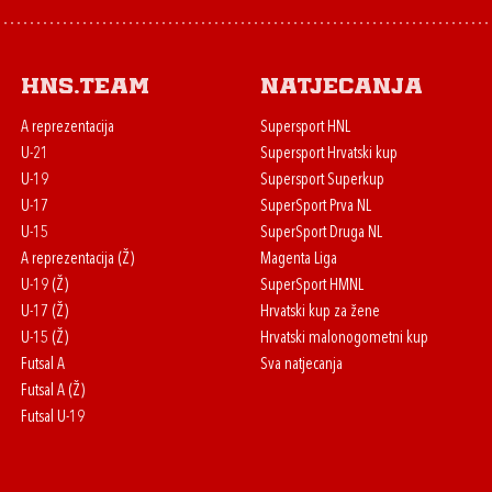
HNS.team
Natjecanja
A reprezentacija
Supersport HNL
U-21
Supersport Hrvatski kup
U-19
Supersport Superkup
U-17
SuperSport Prva NL
U-15
SuperSport Druga NL
A reprezentacija (Ž)
Magenta Liga
U-19 (Ž)
SuperSport HMNL
U-17 (Ž)
Hrvatski kup za žene
U-15 (Ž)
Hrvatski malonogometni kup
Futsal A
Sva natjecanja
Futsal A (Ž)
Futsal U-19