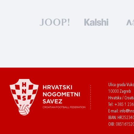
Ulica grada Vuk
10000 Zagreb
Hrvatska / Croati
Tel:
+385 1 23
E-mail:
info@hns
IBAN: HR2523
OIB: 08516152