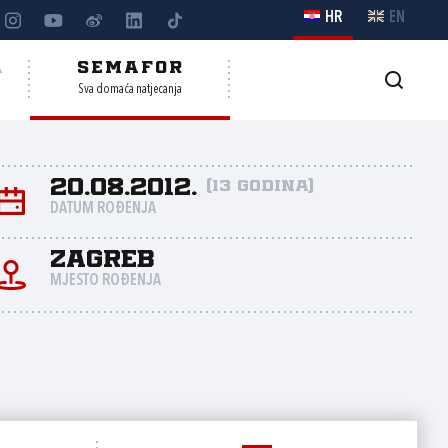
HR
EN
A
SEMAFOR
Sva domaća natjecanja
20.08.2012.
(13 godina)
DATUM ROĐENJA
Zagreb
MJESTO ROĐENJA