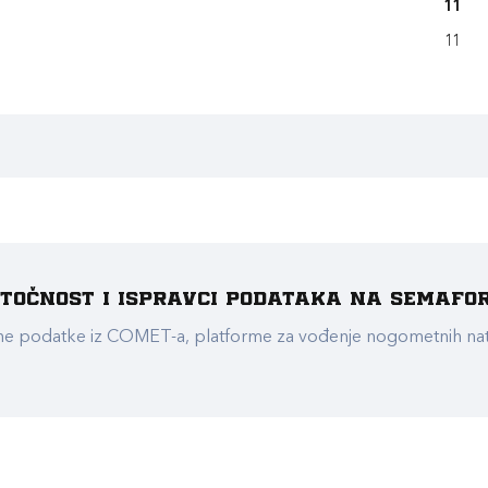
11
11
e točnost i ispravci podataka na Semafo
ualne podatke iz COMET-a, platforme za vođenje nogometnih n