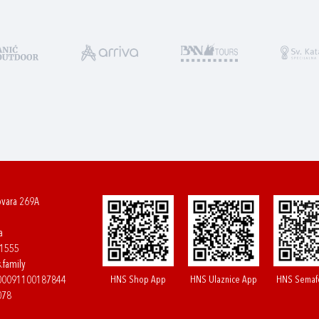
ovara 269A
a
61555
.family
HNS Shop App
HNS Ulaznice App
HNS Semaf
400091100187844
078