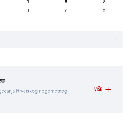
1
0
0
1
0
0
ru
VIŠE
atjecanja Hrvatskog nogometnog