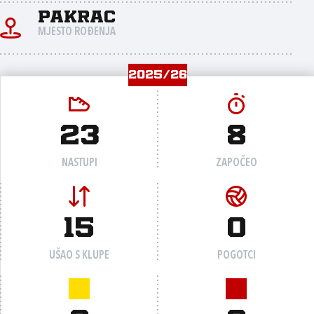
Pakrac
MJESTO ROĐENJA
2025/26
23
8
NASTUPI
ZAPOČEO
15
0
UŠAO S KLUPE
POGOTCI