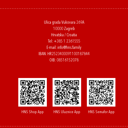
Ulica grada Vukovara 269A
10000 Zagreb
Hrvatska / Croatia
Tel:
+385 1 2361555
E-mail:
info@hns.family
IBAN: HR2523400091100187844
OIB: 08516152078
HNS Shop App
HNS Ulaznice App
HNS Semafor App