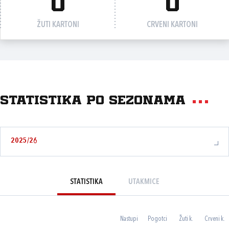
0
0
ŽUTI KARTONI
CRVENI KARTONI
Statistika po sezonama
2025/26
STATISTIKA
UTAKMICE
Nastupi
Pogotci
Žuti k.
Crveni k.