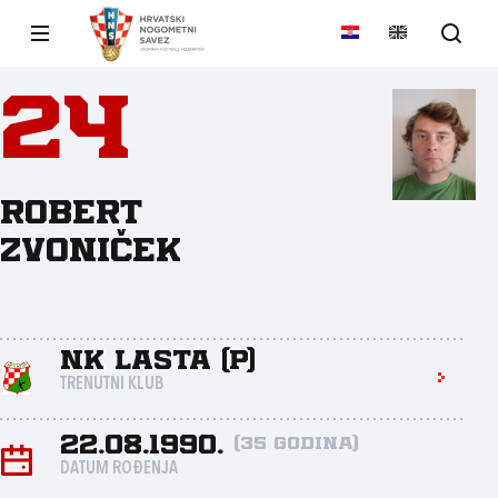
24
Robert
Zvoniček
NK Lasta (P)
TRENUTNI KLUB
22.08.1990.
(35 godina)
DATUM ROĐENJA