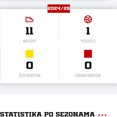
2024/25
11
1
NASTUPI
POGOTCI
0
0
ŽUTI KARTONI
CRVENI KARTONI
Statistika po sezonama