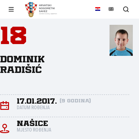
18
Dominik
Radišić
17.01.2017.
(9 godina)
DATUM ROĐENJA
Našice
MJESTO ROĐENJA