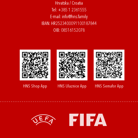
Hrvatska / Croatia
Tel:
+385 1 2361555
E-mail:
info@hns.family
IBAN: HR2523400091100187844
OIB: 08516152078
HNS Shop App
HNS Ulaznice App
HNS Semafor App