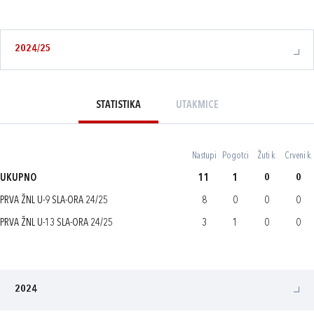
2024/25
STATISTIKA
UTAKMICE
Nastupi
Pogotci
Žuti k.
Crveni k.
UKUPNO
11
1
0
0
PRVA ŽNL U-9 SLA-ORA 24/25
8
0
0
0
PRVA ŽNL U-13 SLA-ORA 24/25
3
1
0
0
2024