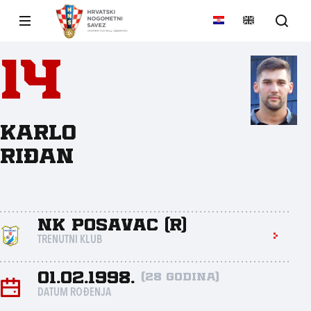
14
Karlo
Riđan
NK Posavac (R)
TRENUTNI KLUB
01.02.1998.
(28 godina)
DATUM ROĐENJA