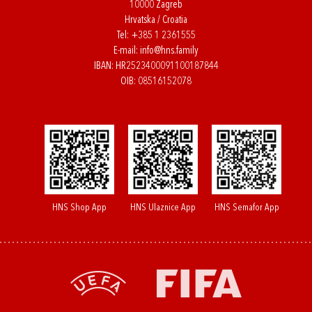
10000 Zagreb
Hrvatska / Croatia
Tel:
+385 1 2361555
E-mail:
info@hns.family
IBAN: HR2523400091100187844
OIB: 08516152078
HNS Shop App
HNS Ulaznice App
HNS Semafor App