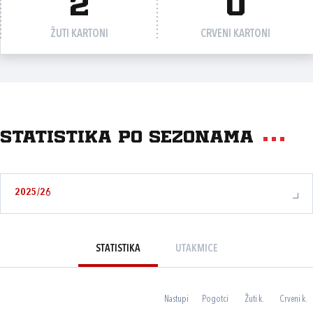
2
0
ŽUTI KARTONI
CRVENI KARTONI
Statistika po sezonama
2025/26
STATISTIKA
UTAKMICE
Nastupi
Pogotci
Žuti k.
Crveni k.