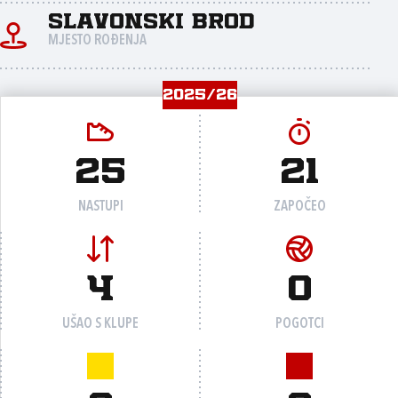
Slavonski Brod
MJESTO ROĐENJA
2025/26
25
21
NASTUPI
ZAPOČEO
4
0
UŠAO S KLUPE
POGOTCI