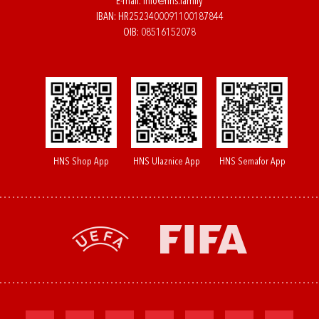
E-mail:
info@hns.family
IBAN: HR2523400091100187844
OIB: 08516152078
HNS Shop App
HNS Ulaznice App
HNS Semafor App