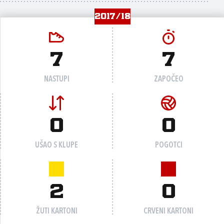
2017/18
7
7
NASTUPI
ZAPOČEO
0
0
UŠAO S KLUPE
POGOTCI
2
0
ŽUTI KARTONI
CRVENI KARTONI