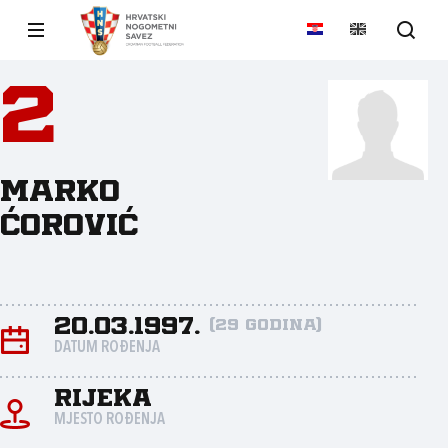
2
Marko
Ćorović
20.03.1997.
(29 godina)
DATUM ROĐENJA
Rijeka
MJESTO ROĐENJA