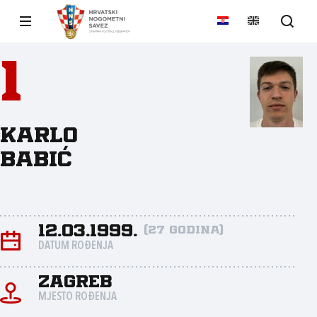
1
Karlo
Babić
12.03.1999.
(27 godina)
DATUM ROĐENJA
Zagreb
MJESTO ROĐENJA