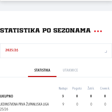
Statistika po sezonama
2025/26
STATISTIKA
UTAKMICE
Nastupi
Pogotci
Žuti k.
Crveni k.
UKUPNO
9
0
0
0
JEDINSTVENA PRVA ŽUPANIJSKA LIGA
9
0
0
0
25/26