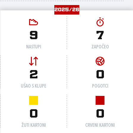
2025/26
9
7
NASTUPI
ZAPOČEO
2
0
UŠAO S KLUPE
POGOTCI
0
0
ŽUTI KARTONI
CRVENI KARTONI