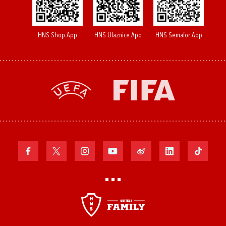
HNS Shop App
HNS Ulaznice App
HNS Semafor App