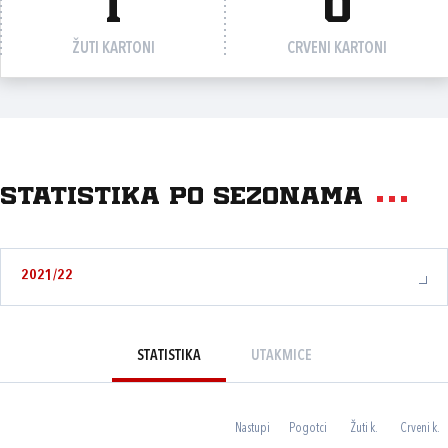
1
0
ŽUTI KARTONI
CRVENI KARTONI
Statistika po sezonama
2021/22
STATISTIKA
UTAKMICE
Nastupi
Pogotci
Žuti k.
Crveni k.