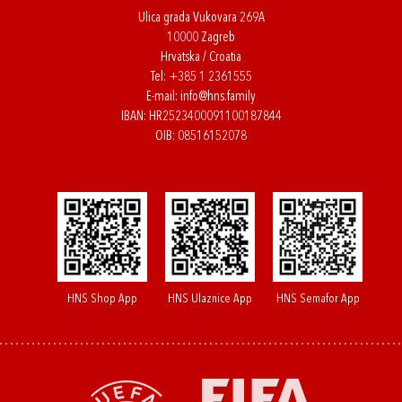
Ulica grada Vukovara 269A
10000 Zagreb
Hrvatska / Croatia
Tel:
+385 1 2361555
E-mail:
info@hns.family
IBAN: HR2523400091100187844
OIB: 08516152078
HNS Shop App
HNS Ulaznice App
HNS Semafor App