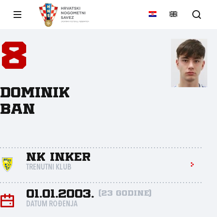
8
Dominik
Ban
NK Inker
TRENUTNI KLUB
01.01.2003.
(23 godine)
DATUM ROĐENJA