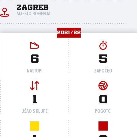
Zagreb
MJESTO ROĐENJA
2021/22
6
5
NASTUPI
ZAPOČEO
1
0
UŠAO S KLUPE
POGOTCI