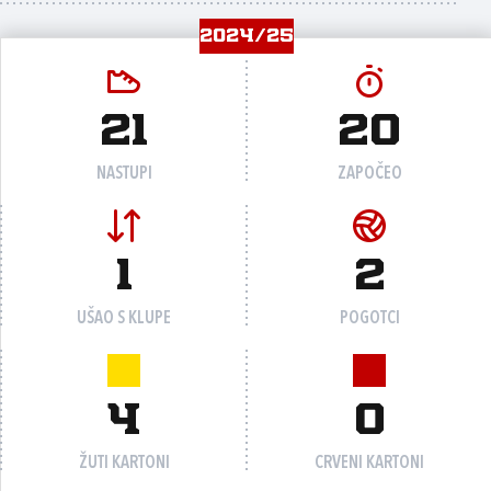
2024/25
21
20
NASTUPI
ZAPOČEO
1
2
UŠAO S KLUPE
POGOTCI
4
0
ŽUTI KARTONI
CRVENI KARTONI