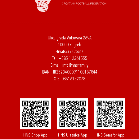
Ulica grada Vukovara 269A
10000 Zagreb
Hrvatska / Croatia
Tel:
+385 1 2361555
E-mail:
info@hns.family
IBAN: HR2523400091100187844
OIB: 08516152078
HNS Shop App
HNS Ulaznice App
HNS Semafor App