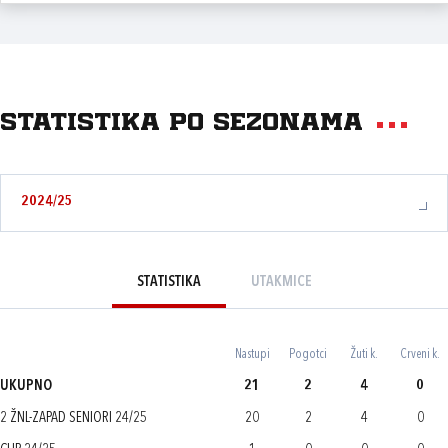
Statistika po sezonama
2024/25
STATISTIKA
UTAKMICE
Nastupi
Pogotci
Žuti k.
Crveni k.
UKUPNO
21
2
4
0
2 ŽNL-ZAPAD SENIORI 24/25
20
2
4
0