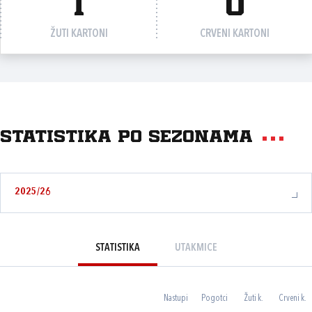
1
0
ŽUTI KARTONI
CRVENI KARTONI
Statistika po sezonama
2025/26
STATISTIKA
UTAKMICE
Nastupi
Pogotci
Žuti k.
Crveni k.