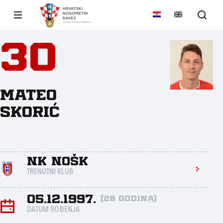
30
Mateo
Skorić
NK NOŠK
TRENUTNI KLUB
05.12.1997.
(28 godina)
DATUM ROĐENJA