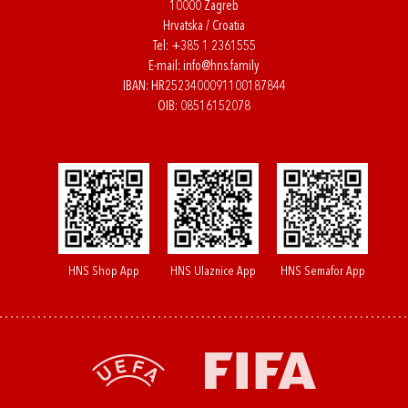
10000 Zagreb
Hrvatska / Croatia
Tel:
+385 1 2361555
E-mail:
info@hns.family
IBAN: HR2523400091100187844
OIB: 08516152078
HNS Shop App
HNS Ulaznice App
HNS Semafor App