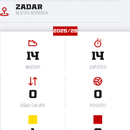
Zadar
MJESTO ROĐENJA
2025/26
14
14
NASTUPI
ZAPOČEO
0
0
UŠAO S KLUPE
POGOTCI