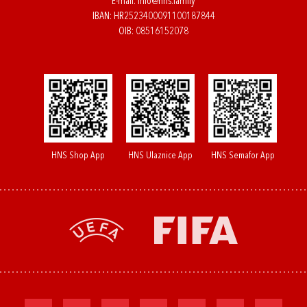
E-mail:
info@hns.family
IBAN: HR2523400091100187844
OIB: 08516152078
HNS Shop App
HNS Ulaznice App
HNS Semafor App