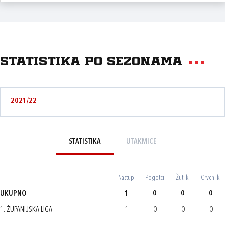
Statistika po sezonama
2021/22
STATISTIKA
UTAKMICE
Nastupi
Pogotci
Žuti k.
Crveni k.
UKUPNO
1
0
0
0
1. ŽUPANIJSKA LIGA
1
0
0
0