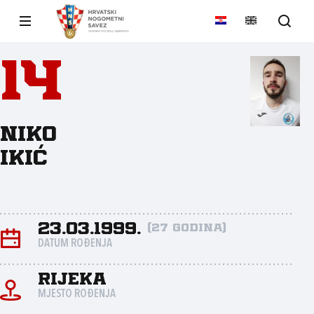
14
Niko
Ikić
23.03.1999.
(27 godina)
DATUM ROĐENJA
Rijeka
MJESTO ROĐENJA