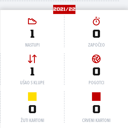
2021/22
1
0
NASTUPI
ZAPOČEO
1
0
UŠAO S KLUPE
POGOTCI
0
0
ŽUTI KARTONI
CRVENI KARTONI