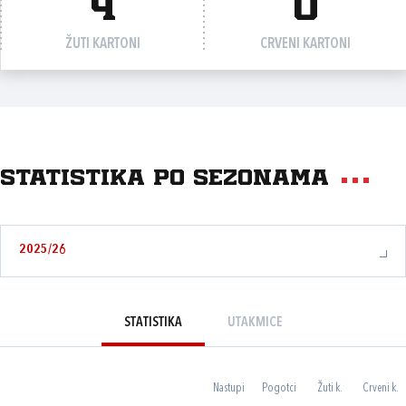
4
0
ŽUTI KARTONI
CRVENI KARTONI
Statistika po sezonama
2025/26
STATISTIKA
UTAKMICE
Nastupi
Pogotci
Žuti k.
Crveni k.