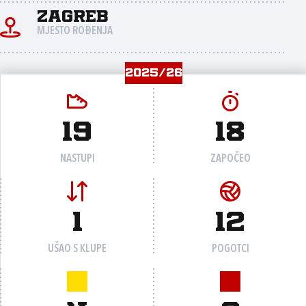
Zagreb
MJESTO ROĐENJA
2025/26
19
18
NASTUPI
ZAPOČEO
1
12
UŠAO S KLUPE
POGOTCI