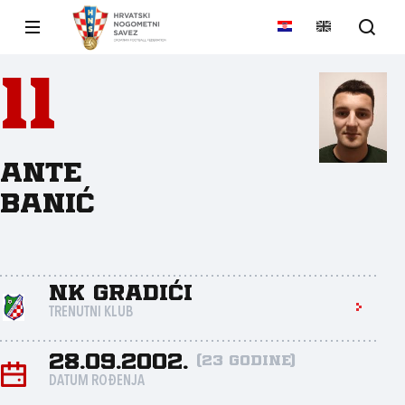
11
Ante
Banić
NK Gradići
TRENUTNI KLUB
28.09.2002.
(23 godine)
DATUM ROĐENJA