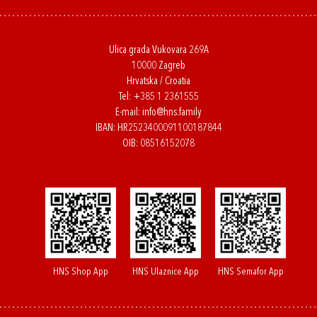
Ulica grada Vukovara 269A
10000 Zagreb
Hrvatska / Croatia
Tel:
+385 1 2361555
E-mail:
info@hns.family
IBAN: HR2523400091100187844
OIB: 08516152078
HNS Shop App
HNS Ulaznice App
HNS Semafor App