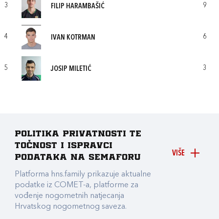
3
9
FILIP HARAMBAŠIĆ
4
6
IVAN KOTRMAN
5
3
JOSIP MILETIĆ
Politika privatnosti te
točnost i ispravci
VIŠE
podataka na Semaforu
Platforma hns.family prikazuje aktualne
podatke iz COMET-a, platforme za
vođenje nogometnih natjecanja
Hrvatskog nogometnog saveza.