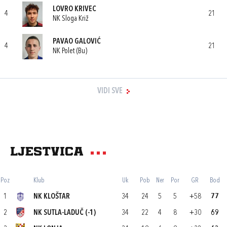
LOVRO KRIVEC
4
21
NK Sloga Križ
PAVAO GALOVIĆ
4
21
NK Polet (Bu)
VIDI SVE
Ljestvica
Poz
Klub
Uk
Pob
Ner
Por
GR
Bod
1
NK KLOŠTAR
34
24
5
5
+58
77
2
NK SUTLA-LADUČ (-1)
34
22
4
8
+30
69