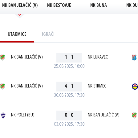
NK BAN JELAČIĆ (V)
NK BESTOVJE
NK BUNA
NK DU
UTAKMICE
IGRAČI
NK BAN JELAČIĆ (V)
1
:
1
NK LUKAVEC
25.08.2025. 18:00
NK BAN JELAČIĆ (V)
4
:
1
NK STRMEC
30.08.2025. 17:30
NK POLET (BU)
0
:
0
NK BAN JELAČIĆ (V)
03.09.2025. 17:30