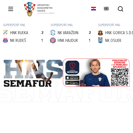
SUPERSPORT HNL
SUPERSPORT HNL
SUPERSPORT HNL
HNK RIJEKA
2
NK VARAŽDIN
2
HNK GORICA S.D.
NK RUDEŠ
1
HNK HAJDUK
1
NK OSIJEK
semafor
SEMAFO