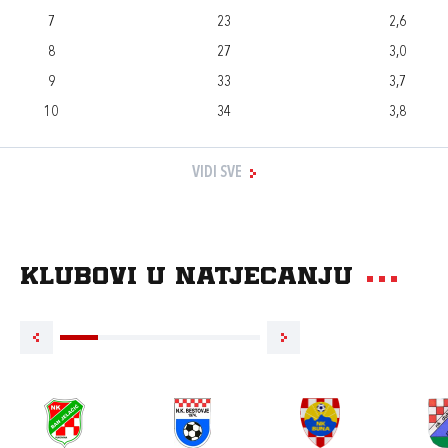
7
23
2,6
8
27
3,0
9
33
3,7
10
34
3,8
VIDI SVE
Klubovi u natjecanju