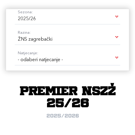
Sezona:
2025/26
Razina:
ŽNS zagrebački
Natjecanje:
- odaberi natjecanje -
PREMIER NSZŽ
25/26
2025/2026