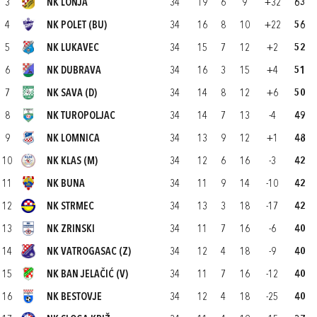
3
NK LONJA
34
19
6
9
+32
63
4
NK POLET (BU)
34
16
8
10
+22
56
5
NK LUKAVEC
34
15
7
12
+2
52
6
NK DUBRAVA
34
16
3
15
+4
51
7
NK SAVA (D)
34
14
8
12
+6
50
8
NK TUROPOLJAC
34
14
7
13
-4
49
9
NK LOMNICA
34
13
9
12
+1
48
10
NK KLAS (M)
34
12
6
16
-3
42
11
NK BUNA
34
11
9
14
-10
42
12
NK STRMEC
34
13
3
18
-17
42
13
NK ZRINSKI
34
11
7
16
-6
40
14
NK VATROGASAC (Z)
34
12
4
18
-9
40
15
NK BAN JELAČIĆ (V)
34
11
7
16
-12
40
16
NK BESTOVJE
34
12
4
18
-25
40