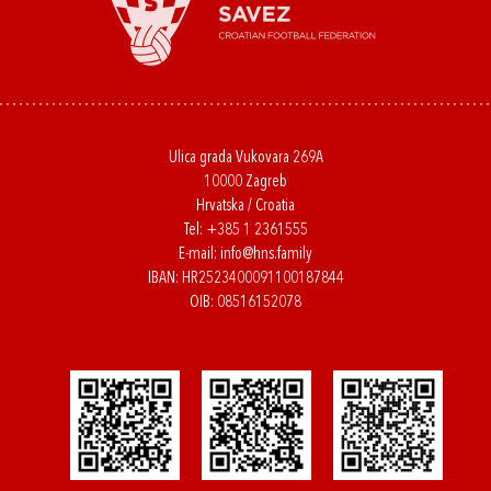
Ulica grada Vukovara 269A
10000 Zagreb
Hrvatska / Croatia
Tel:
+385 1 2361555
E-mail:
info@hns.family
IBAN: HR2523400091100187844
OIB: 08516152078