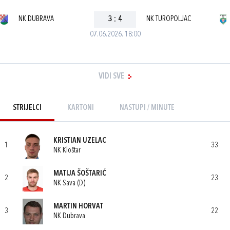
NK DUBRAVA
3
:
4
NK TUROPOLJAC
07.06.2026. 18:00
VIDI SVE
STRIJELCI
KARTONI
NASTUPI / MINUTE
KRISTIAN UZELAC
1
33
NK Kloštar
MATIJA ŠOŠTARIĆ
2
23
NK Sava (D)
MARTIN HORVAT
3
22
NK Dubrava