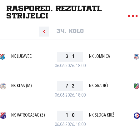
Raspored, rezultati,
strijelci
34. kolo
NK LUKAVEC
3
:
1
NK LOMNICA
06.06.2026. 18:00
NK KLAS (M)
7
:
2
NK GRADIĆI
06.06.2026. 18:00
NK VATROGASAC (Z)
1
:
0
NK SLOGA KRIŽ
06.06.2026. 18:00