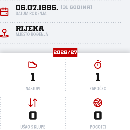
06.07.1995.
(31 godina)
DATUM ROĐENJA
Rijeka
MJESTO ROĐENJA
2026/27
1
1
NASTUPI
ZAPOČEO
0
0
UŠAO S KLUPE
POGOTCI