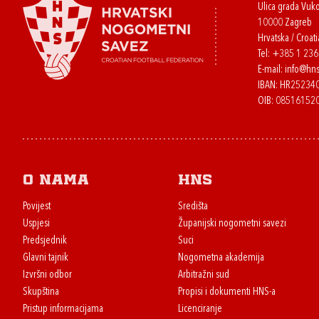
Ulica grada Vuk
10000 Zagreb
Hrvatska / Croati
Tel:
+385 1 23
E-mail:
info@hns
IBAN: HR2523
OIB: 08516152
O nama
HNS
Povijest
Središta
Uspjesi
Županijski nogometni savezi
Predsjednik
Suci
Glavni tajnik
Nogometna akademija
Izvršni odbor
Arbitražni sud
Skupština
Propisi i dokumenti HNS-a
Pristup informacijama
Licenciranje