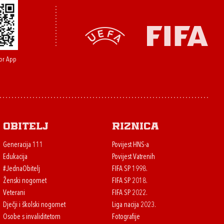
or App
Obitelj
Riznica
Generacija 111
Povijest HNS-a
Edukacija
Povijest Vatrenih
#JednaObitelj
FIFA SP 1998.
Ženski nogomet
FIFA SP 2018.
Veterani
FIFA SP 2022.
Dječji i školski nogomet
Liga nacija 2023.
Osobe s invaliditetom
Fotografije