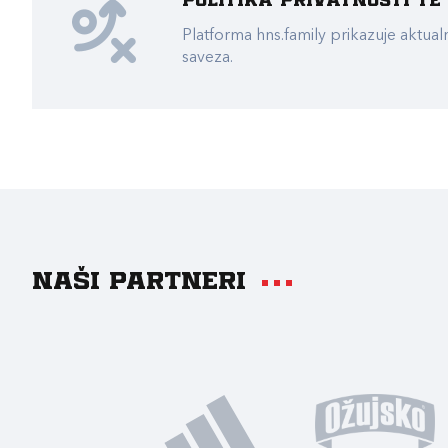
Politika privatnosti t
Platforma hns.family prikazuje akt
saveza.
Naši partneri