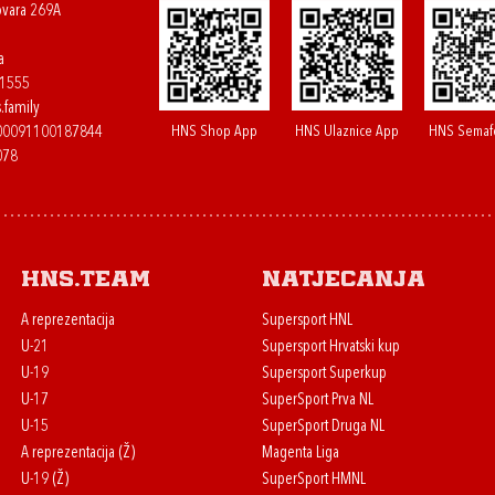
ovara 269A
a
61555
.family
HNS Shop App
HNS Ulaznice App
HNS Semaf
400091100187844
078
HNS.team
Natjecanja
A reprezentacija
Supersport HNL
U-21
Supersport Hrvatski kup
U-19
Supersport Superkup
U-17
SuperSport Prva NL
U-15
SuperSport Druga NL
A reprezentacija (Ž)
Magenta Liga
U-19 (Ž)
SuperSport HMNL