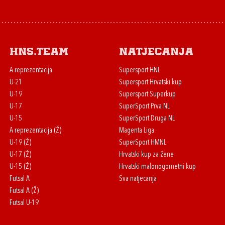
HNS.team
Natjecanja
A reprezentacija
Supersport HNL
U-21
Supersport Hrvatski kup
U-19
Supersport Superkup
U-17
SuperSport Prva NL
U-15
SuperSport Druga NL
A reprezentacija (Ž)
Magenta Liga
U-19 (Ž)
SuperSport HMNL
U-17 (Ž)
Hrvatski kup za žene
U-15 (Ž)
Hrvatski malonogometni kup
Futsal A
Sva natjecanja
Futsal A (Ž)
Futsal U-19