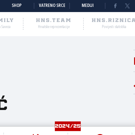
SHOP
VATRENO SRCE
MEDIJI
MILY
HNS.TEAM
HNS.RIZNIC
a Saveza
Hrvatske reprezentacije
Povijest i statistika
ć
2024/25