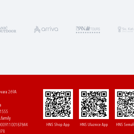
ovara 269A
a
61555
.family
HNS Shop App
HNS Ulaznice App
HNS Semaf
400091100187844
078