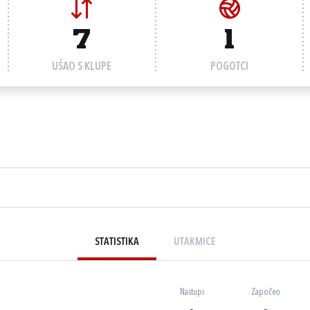
7
1
UŠAO S KLUPE
POGOTCI
STATISTIKA
UTAKMICE
Nastupi
Započeo