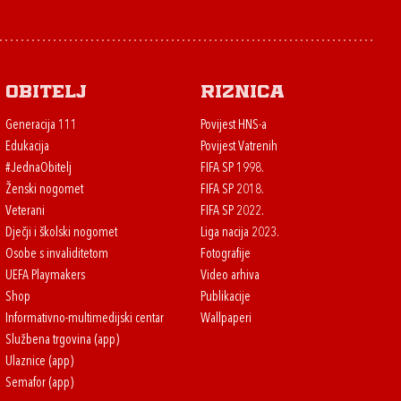
Obitelj
Riznica
Generacija 111
Povijest HNS-a
Edukacija
Povijest Vatrenih
#JednaObitelj
FIFA SP 1998.
Ženski nogomet
FIFA SP 2018.
Veterani
FIFA SP 2022.
Dječji i školski nogomet
Liga nacija 2023.
Osobe s invaliditetom
Fotografije
UEFA Playmakers
Video arhiva
Shop
Publikacije
Informativno-multimedijski centar
Wallpaperi
Službena trgovina (app)
Ulaznice (app)
Semafor (app)