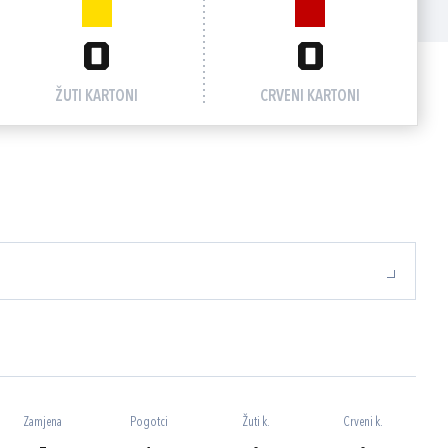
0
0
ŽUTI KARTONI
CRVENI KARTONI
Zamjena
Pogotci
Žuti k.
Crveni k.