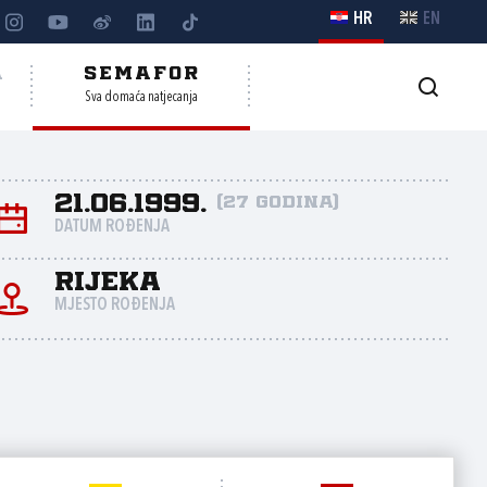
HR
EN
A
SEMAFOR
Sva domaća natjecanja
21.06.1999.
(27 godina)
DATUM ROĐENJA
Rijeka
MJESTO ROĐENJA