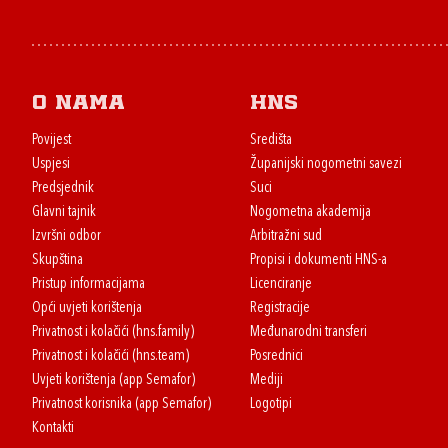
O nama
HNS
Povijest
Središta
Uspjesi
Županijski nogometni savezi
Predsjednik
Suci
Glavni tajnik
Nogometna akademija
Izvršni odbor
Arbitražni sud
Skupština
Propisi i dokumenti HNS-a
Pristup informacijama
Licenciranje
Opći uvjeti korištenja
Registracije
Privatnost i kolačići (hns.family)
Međunarodni transferi
Privatnost i kolačići (hns.team)
Posrednici
Uvjeti korištenja (app Semafor)
Mediji
Privatnost korisnika (app Semafor)
Logotipi
Kontakti