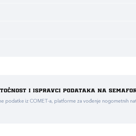
e točnost i ispravci podataka na Semafo
ualne podatke iz COMET-a, platforme za vođenje nogometnih n