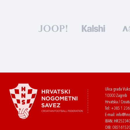
Ulica grada Vuk
10000 Zagreb
Hrvatska / Croati
Tel:
+385 1 23
E-mail:
info@hns
IBAN: HR2523
OIB: 08516152