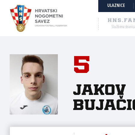
ULAZNICE
HNS.FA
Službena stranic
5
Jakov
Bujači