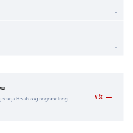
ru
VIŠE
atjecanja Hrvatskog nogometnog