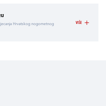
ru
VIŠE
atjecanja Hrvatskog nogometnog