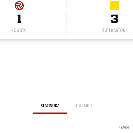
1
3
POGOTCI
ŽUTI KARTONI
STATISTIKA
UTAKMICE
Nastupi