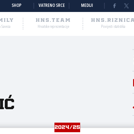
SHOP
VATRENO SRCE
MEDIJI
MILY
HNS.TEAM
HNS.RIZNIC
a Saveza
Hrvatske reprezentacije
Povijest i statistika
ić
2024/25