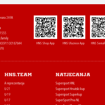
ovara 269A
a
61555
.family
HNS Shop App
HNS Ulaznice App
HNS Semaf
400091100187844
078
HNS.team
Natjecanja
A reprezentacija
Supersport HNL
U-21
Supersport Hrvatski kup
U-19
Supersport Superkup
U-17
SuperSport Prva NL