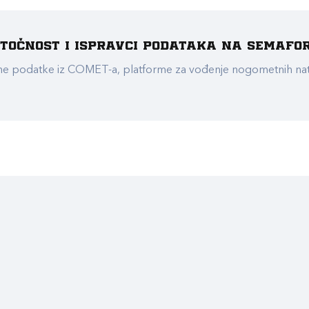
e točnost i ispravci podataka na Semafo
ualne podatke iz COMET-a, platforme za vođenje nogometnih n