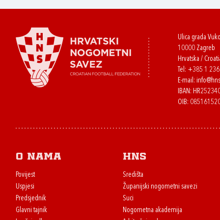
Ulica grada Vuk
10000 Zagreb
Hrvatska / Croati
Tel:
+385 1 23
E-mail:
info@hns
IBAN: HR2523
OIB: 08516152
O nama
HNS
Povijest
Središta
Uspjesi
Županijski nogometni savezi
Predsjednik
Suci
Glavni tajnik
Nogometna akademija