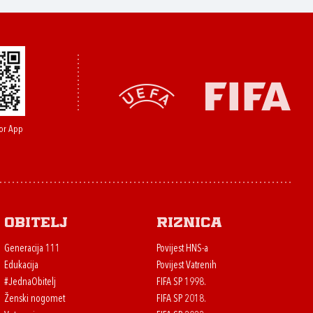
or App
Obitelj
Riznica
Generacija 111
Povijest HNS-a
Edukacija
Povijest Vatrenih
#JednaObitelj
FIFA SP 1998.
Ženski nogomet
FIFA SP 2018.