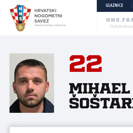
ULAZNICE
HNS.FA
Službena stranic
22
Mihael
Šoštar