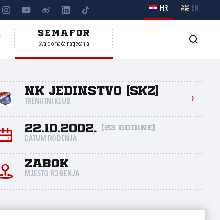
HR
EN
A
SEMAFOR
Sva domaća natjecanja
NK Jedinstvo (SKZ)
TRENUTNI KLUB
22.10.2002.
(23 godine)
DATUM ROĐENJA
Zabok
MJESTO ROĐENJA