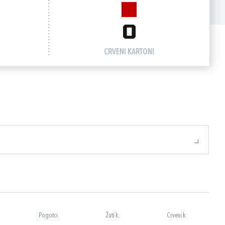
0
CRVENI KARTONI
Pogotci
Žuti k.
Crveni k.