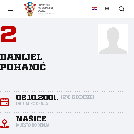
2
Danijel
Puhanić
08.10.2001.
(24 godine)
DATUM ROĐENJA
Našice
MJESTO ROĐENJA