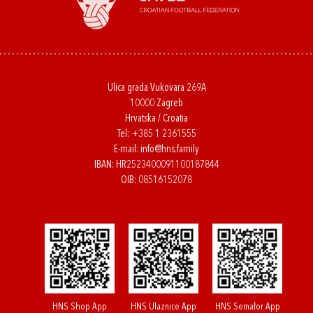
Ulica grada Vukovara 269A
10000 Zagreb
Hrvatska / Croatia
Tel:
+385 1 2361555
E-mail:
info@hns.family
IBAN: HR2523400091100187844
OIB: 08516152078
HNS Shop App
HNS Ulaznice App
HNS Semafor App