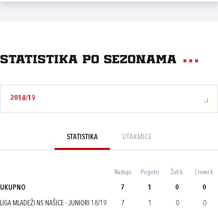
Statistika po sezonama
2018/19
STATISTIKA
UTAKMICE
Nastupi
Pogotci
Žuti k.
Crveni k.
UKUPNO
7
1
0
0
LIGA MLADEŽI NS NAŠICE - JUNIORI 18/19
7
1
0
0