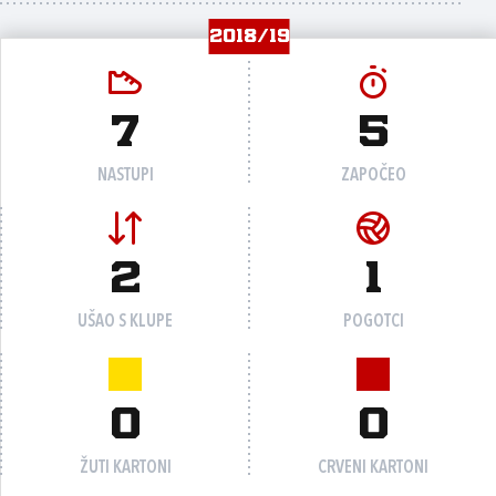
2018/19
7
5
NASTUPI
ZAPOČEO
2
1
UŠAO S KLUPE
POGOTCI
0
0
ŽUTI KARTONI
CRVENI KARTONI