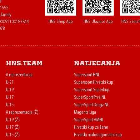
a
61555
.family
HNS Shop App
HNS Ulaznice App
HNS Semaf
400091100187844
078
HNS.team
Natjecanja
A reprezentacija
Supersport HNL
U-21
Supersport Hrvatski kup
U-19
Supersport Superkup
U-17
SuperSport Prva NL
U-15
SuperSport Druga NL
A reprezentacija (Ž)
Magenta Liga
U-19 (Ž)
SuperSport HMNL
U-17 (Ž)
Hrvatski kup za žene
U-15 (Ž)
Hrvatski malonogometni kup