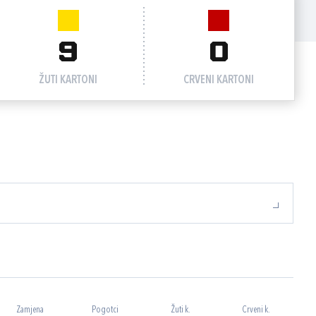
9
0
ŽUTI KARTONI
CRVENI KARTONI
Zamjena
Pogotci
Žuti k.
Crveni k.