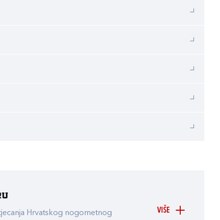
ru
VIŠE
atjecanja Hrvatskog nogometnog