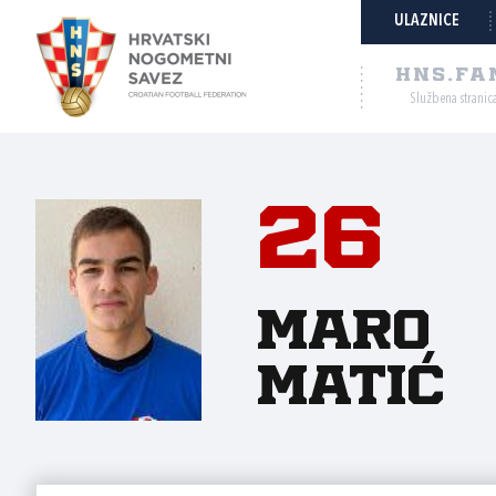
ULAZNICE
HNS.FA
Službena stranic
26
Maro
Matić