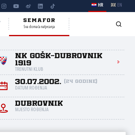
HR
EN
A
SEMAFOR
Sva domaća natjecanja
NK GOŠK-Dubrovnik
1919
TRENUTNI KLUB
30.07.2002.
(24 godine)
DATUM ROĐENJA
Dubrovnik
MJESTO ROĐENJA