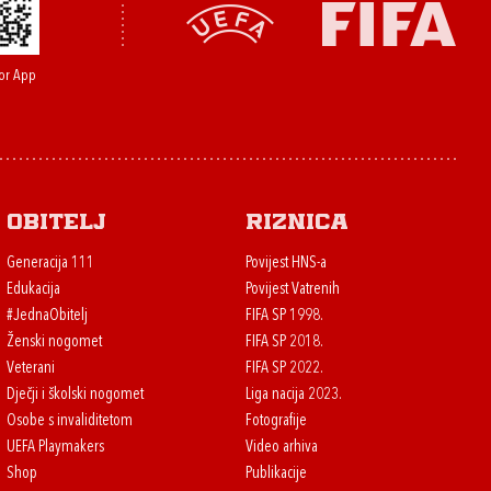
or App
Obitelj
Riznica
Generacija 111
Povijest HNS-a
Edukacija
Povijest Vatrenih
#JednaObitelj
FIFA SP 1998.
Ženski nogomet
FIFA SP 2018.
Veterani
FIFA SP 2022.
Dječji i školski nogomet
Liga nacija 2023.
Osobe s invaliditetom
Fotografije
UEFA Playmakers
Video arhiva
Shop
Publikacije