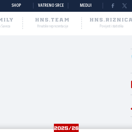
SHOP
VATRENO SRCE
MEDIJI
MILY
HNS.TEAM
HNS.RIZNIC
a Saveza
Hrvatske reprezentacije
Povijest i statistika
2025/26