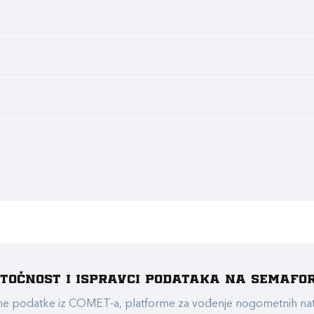
e točnost i ispravci podataka na Semafo
ualne podatke iz COMET-a, platforme za vođenje nogometnih n