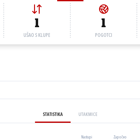
1
1
UŠAO S KLUPE
POGOTCI
STATISTIKA
UTAKMICE
Nastupi
Započeo