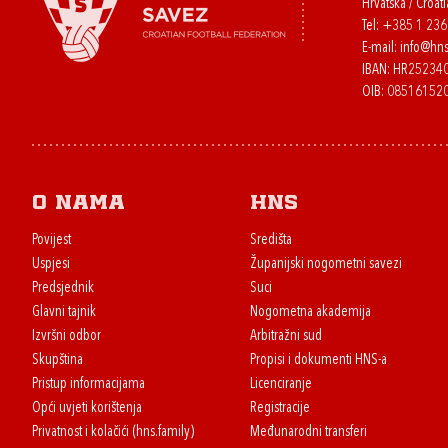
Hrvatska / Croati
Tel:
+385 1 23
E-mail:
info@hns
IBAN: HR2523
OIB: 08516152
O nama
HNS
Povijest
Središta
Uspjesi
Županijski nogometni savezi
Predsjednik
Suci
Glavni tajnik
Nogometna akademija
Izvršni odbor
Arbitražni sud
Skupština
Propisi i dokumenti HNS-a
Pristup informacijama
Licenciranje
Opći uvjeti korištenja
Registracije
Privatnost i kolačići (hns.family)
Međunarodni transferi