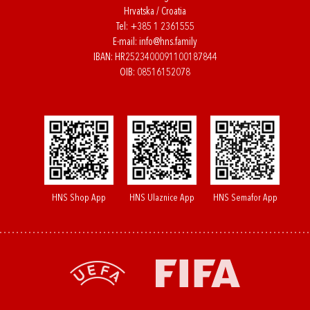
Hrvatska / Croatia
Tel:
+385 1 2361555
E-mail:
info@hns.family
IBAN: HR2523400091100187844
OIB: 08516152078
HNS Shop App
HNS Ulaznice App
HNS Semafor App