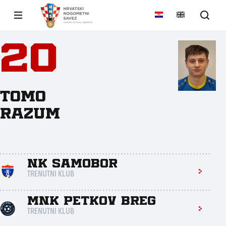
20
Tomo
Razum
NK Samobor
TRENUTNI KLUB
MNK Petkov Breg
TRENUTNI KLUB