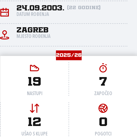
24.09.2003.
(22 godine)
DATUM ROĐENJA
Zagreb
MJESTO ROĐENJA
2025/26
19
7
NASTUPI
ZAPOČEO
12
0
UŠAO S KLUPE
POGOTCI